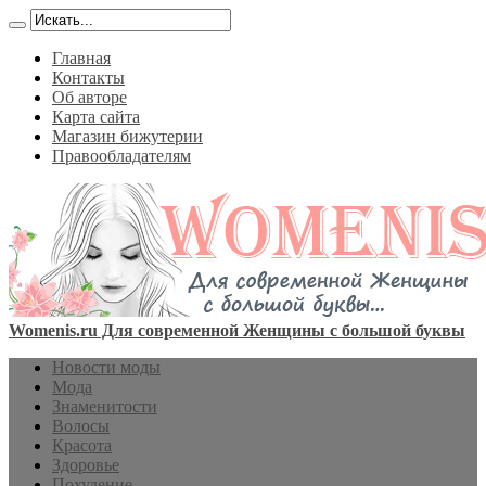
Главная
Контакты
Об авторе
Карта сайта
Магазин бижутерии
Правообладателям
Womenis.ru Для современной Женщины с большой буквы
Новости моды
Мода
Знаменитости
Волосы
Красота
Здоровье
Похудение