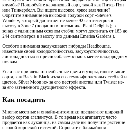
клумбы? Попробуйте карликовый сорт, такой как Питер Пэн
или Тинкербелл. Вы ищете высокое, яркое заявление?
Обратите внимание на высокий голубой сорт «Stevie’s
Wonder», который достигает не менее 92 сантиметров в
высоту в Зоне 7 (по данным питомника Plant Delights ); в
зонах с удлиненным сезоном стебли могут достигать от 183 до
244 сантиметров в высоту (по данным Emerisa Gardens ).
Особого внимания заслуживают гибриды Headbourne,
известные своей холодостойкостью, засухоустойчивостью,
листопадностью и приспособляемостью к менее плодородным
почвам.
Если вас привлекают необычные цвета и узоры, ищите такие
сорта, как Back in Black из-за его темно-фиолетовых стеблей и
цветов, Silver Moon из- за его пестрой листвы или Twister из-
за его затененного двухцветного эффекта.
Как посадить
Многие местные и онлайн-питомники предлагают широкий
выбор сортов агапантуса. В то время как агапантус часто
продается как луковица, на самом деле вы получите растение
с голой корневой системой. Спросите в ближайшем