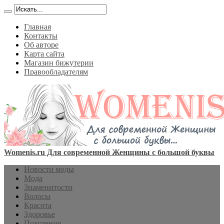
Главная
Контакты
Об авторе
Карта сайта
Магазин бижутерии
Правообладателям
Womenis.ru Для современной Женщины с большой буквы
Новости моды
Мода
Знаменитости
Волосы
Красота
Здоровье
Похудение