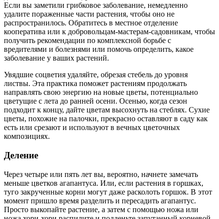
Если вы заметили грибковое заболевание, немедленно
удалите пораженные части растения, чтобы оно не
распространилось. Обратитесь в местное отделение
кооператива или к добровольцам-мастерам-садовникам, чтобы
получить рекомендации по комплексной борьбе с
вредителями и болезнями или помочь определить, какое
заболевание у ваших растений.
Увядшие соцветия удаляйте, обрезая стебель до уровня
листвы. Эта практика поможет растениям продолжать
направлять свою энергию на новые цветы, потенциально
цветущие с лета до ранней осени. Осенью, когда сезон
подходит к концу, дайте цветам высохнуть на стеблях. Сухие
цветы, похожие на палочки, прекрасно оставляют в саду как
есть или срезают и используют в вечных цветочных
композициях.
Деление
Через четыре или пять лет вы, вероятно, начнете замечать
меньше цветков агапантуса. Или, если растения в горшках,
туго закрученные корни могут даже расколоть горшок. В этот
момент пришло время разделить и пересадить агапантус.
Просто выкопайте растение, а затем с помощью ножа или
ножа хори-хори распилите и подденьте запутанный корневой