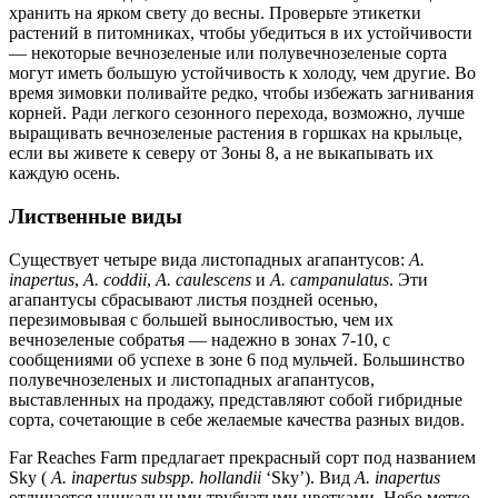
хранить на ярком свету до весны. Проверьте этикетки
растений в питомниках, чтобы убедиться в их устойчивости
— некоторые вечнозеленые или полувечнозеленые сорта
могут иметь большую устойчивость к холоду, чем другие. Во
время зимовки поливайте редко, чтобы избежать загнивания
корней. Ради легкого сезонного перехода, возможно, лучше
выращивать вечнозеленые растения в горшках на крыльце,
если вы живете к северу от Зоны 8, а не выкапывать их
каждую осень.
Лиственные виды
Существует четыре вида листопадных агапантусов:
A.
inapertus
,
A. coddii
,
A. caulescens
и
A. campanulatus
. Эти
агапантусы сбрасывают листья поздней осенью,
перезимовывая с большей выносливостью, чем их
вечнозеленые собратья — надежно в зонах 7-10, с
сообщениями об успехе в зоне 6 под мульчей. Большинство
полувечнозеленых и листопадных агапантусов,
выставленных на продажу, представляют собой гибридные
сорта, сочетающие в себе желаемые качества разных видов.
Far Reaches Farm предлагает прекрасный сорт под названием
Sky (
A. inapertus subspp. hollandii
‘Sky’). Вид
A. inapertus
отличается уникальными трубчатыми цветками. Небо метко