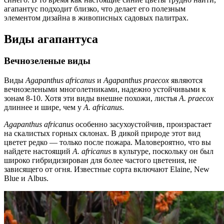
агапантус подходит близко, что делает его полезным
элементом дизайна в живописных садовых палитрах.
Виды агапантуса
Вечнозеленые виды
Виды
Agapanthus africanus
и
Agapanthus praecox
являются
вечнозелеными многолетниками, надежно устойчивыми к
зонам 8-10. Хотя эти виды внешне похожи, листья
A. praecox
длиннее и шире, чем у
A. africanus
.
Agapanthus africanus
особенно засухоустойчив, произрастает
на скалистых горных склонах. В дикой природе этот вид
цветет редко — только после пожара. Маловероятно, что вы
найдете настоящий
A. africanus
в культуре, поскольку он был
широко гибридизирован для более частого цветения, не
зависящего от огня. Известные сорта включают Elaine, New
Blue и Albus.