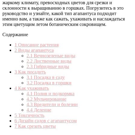
жаркому климату, превосходных цветов для срезки и
склонности к выращиванию в горшках. Погрузитесь в это
руководство и узнайте, какой тип агапантуса подходит
именно вам, а также как сажать, ухаживать и наслаждаться
этим цветущим летом ботаническим сокровищем.
Содержание
1
Описание растения
2
Виды агапантуса
2.1
Вечнозеленые виды
2.2
Лиственные виды
2.3
Гибридные виды
3
Как посадить
3.1
Посадка в саду
3.2
Посадка в горшки
4
Как ухаживать
4.1
Полив и подкормка
4.2
Мульчирование
4.3
Вредители и болезни
4.4
Деление
5
Токсичность
6
Дизайн садов с агапантусом
7
Как срезать цветы