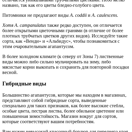
названо, так как его цветы бледно-голубого цвета.
Питомники не предлагают виды
A. coddii
и
A. caulescens.
Хотя A. campanulatus
также редко доступен, он отличается
более открытыми цветочными гранями (в отличие от более
плотных трубчатых цветков других видов). Исследуйте такие
сорта, как «Венди» и «Альбидус», чтобы познакомиться с
этим очаровательным агапантусом.
В более холодном климате (к северу от Зоны 7) лиственные
виды можно либо сильно мульчировать на зиму, либо
мясистые корни выкопать и сохранить для повторной посадки
весной.
Гибридные виды
Большинство агапантусов, которые мы находим в магазинах,
представляют собой гибридные сорта, выведенные
специально для таких признаков, как более высокие стебли,
особые цвета, пестрая листва, более обильное цветение или
повышенная зимостойкость. Магазин вокруг для сортов,
которые соответствуют вашим потребностям.
Вам нужен невысокий красочный бордюр для переднего края