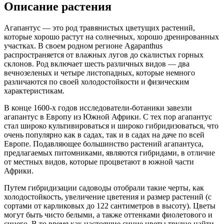
Описание растения
Агапантус — это род травянистых цветущих растений,
которые хорошо растут на солнечных, хорошо дренированных
участках. В своем родном регионе Agapanthus
распространяется от влажных лугов до скалистых горных
склонов. Род включает шесть различных видов — два
вечнозеленых и четыре листопадных, которые немного
различаются по своей холодостойкости и физическим
характеристикам.
В конце 1600-х годов исследователи-ботаники завезли
агапантус в Европу из Южной Африки. С тех пор агапантус
стал широко культивироваться и широко гибридизоваться, что
очень популярно как в садах, так и в садах на даче по всей
Европе. Подавляющее большинство растений агапантуса,
предлагаемых питомниками, являются гибридами, в отличие
от местных видов, которые процветают в южной части
Африки.
Путем гибридизации садоводы отобрали такие черты, как
холодостойкость, увеличение цветения и размер растений (с
сортами от карликовых до 122 сантиметров в высоту). Цветы
могут быть чисто белыми, а также оттенками фиолетового и
синего. В то время как настоящие синие цветы трудно найти,