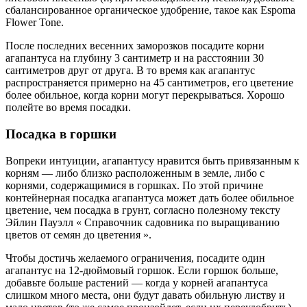
сбалансированное органическое удобрение, такое как Espoma
Flower Tone.
После последних весенних заморозков посадите корни
агапантуса на глубину 3 сантиметр и на расстоянии 30
сантиметров друг от друга. В то время как агапантус
распространяется примерно на 45 сантиметров, его цветение
более обильное, когда корни могут перекрываться. Хорошо
полейте во время посадки.
Посадка в горшки
Вопреки интуиции, агапантусу нравится быть привязанным к
корням — либо близко расположенным в земле, либо с
корнями, содержащимися в горшках. По этой причине
контейнерная посадка агапантуса может дать более обильное
цветение, чем посадка в грунт, согласно полезному тексту
Эйлин Пауэлл « Справочник садовника по выращиванию
цветов от семян до цветения ».
Чтобы достичь желаемого ограничения, посадите один
агапантус на 12-дюймовый горшок. Если горшок больше,
добавьте больше растений — когда у корней агапантуса
слишком много места, они будут давать обильную листву и