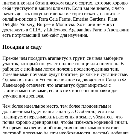
питомнике или ботаническом саду о сортах, которые хорошо
себя чувствуют в вашем климате. Если вы не знаете, с чего
начать делать покупки или какие сорта искать, начните с
онлайн-поиска в Terra Ceia Farms, Emerisa Gardens, Plant
Delights Nursery, Burpee и Monrovia. Хотя они не могут
доставлять в США, у Littlewood Agapanthus Farm в Австралии
есть потрясающий веб-сайт для изучения.
Посадка в саду
Прежде чем посадить агапантус в грунт, сначала выберите
участок, который получает полное солнце или полутень. В
районах с знойным летом полезна послеполуденная тень.
Идеальными почвами будут богатые, рыхлые и суглинистые.
Однако в книге « Успешное южное садоводство » Сандра Ф.
Ладендорф отмечает, что агапантус будет мириться с
глинистыми почвами, если в них внесены поправки для
улучшения дренажа.
Чем более идеальное место, тем более плодовитым и
долговечным будет ваш агапантус. Особенно, если вы
планируете перезимовать растения в земле, убедитесь, что
почва хорошо дренирована, чтобы избежать корневой гнили.
Во время рыхления и обогащения почвы компостом или
листовой плесенью (и, при необходимости, песком), добавьте