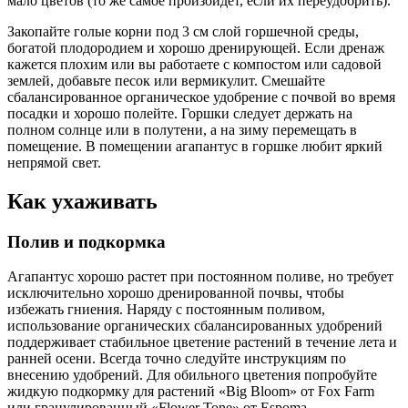
мало цветов (то же самое произойдет, если их переудобрить).
Закопайте голые корни под 3 см слой горшечной среды,
богатой плодородием и хорошо дренирующей. Если дренаж
кажется плохим или вы работаете с компостом или садовой
землей, добавьте песок или вермикулит. Смешайте
сбалансированное органическое удобрение с почвой во время
посадки и хорошо полейте. Горшки следует держать на
полном солнце или в полутени, а на зиму перемещать в
помещение. В помещении агапантус в горшке любит яркий
непрямой свет.
Как ухаживать
Полив и подкормка
Агапантус хорошо растет при постоянном поливе, но требует
исключительно хорошо дренированной почвы, чтобы
избежать гниения. Наряду с постоянным поливом,
использование органических сбалансированных удобрений
поддерживает стабильное цветение растений в течение лета и
ранней осени. Всегда точно следуйте инструкциям по
внесению удобрений. Для обильного цветения попробуйте
жидкую подкормку для растений «Big Bloom» от Fox Farm
или гранулированный «Flower Tone» от Espoma.