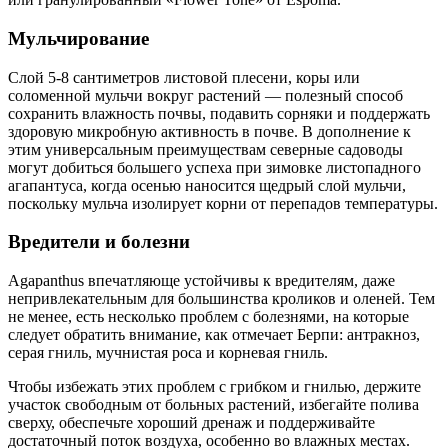
Мульчирование
Слой 5-8 сантиметров листовой плесени, коры или
соломенной мульчи вокруг растений — полезный способ
сохранить влажность почвы, подавить сорняки и поддержать
здоровую микробную активность в почве. В дополнение к
этим универсальным преимуществам северные садоводы
могут добиться большего успеха при зимовке листопадного
агапантуса, когда осенью наносится щедрый слой мульчи,
поскольку мульча изолирует корни от перепадов температуры.
Вредители и болезни
Agapanthus впечатляюще устойчивы к вредителям, даже
непривлекательным для большинства кроликов и оленей. Тем
не менее, есть несколько проблем с болезнями, на которые
следует обратить внимание, как отмечает Берпи: антракноз,
серая гниль, мучнистая роса и корневая гниль.
Чтобы избежать этих проблем с грибком и гнилью, держите
участок свободным от больных растений, избегайте полива
сверху, обеспечьте хороший дренаж и поддерживайте
достаточный поток воздуха, особенно во влажных местах.