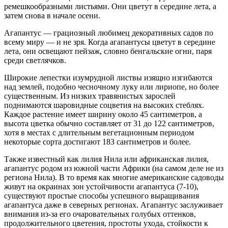
ремешкообразными листьями. Они цветут в середине лета, а
затем снова в начале осени.
Агапантус — грациозный любимец декоративных садов по
всему миру — и не зря. Когда агапантусы цветут в середине
лета, они освещают пейзаж, словно бенгальские огни, паря
среди светлячков.
Широкие лепестки изумрудной листвы изящно изгибаются
над землей, подобно чесночному луку или лириопе, но более
существенным. Из низких травянистых зарослей
поднимаются шаровидные соцветия на высоких стеблях.
Каждое растение имеет ширину около 45 сантиметров, а
высота цветка обычно составляет от 31 до 122 сантиметров,
хотя в местах с длительным вегетационным периодом
некоторые сорта достигают 183 сантиметров и более.
Также известный как лилия Нила или африканская лилия,
агапантус родом из южной части Африки (на самом деле не из
региона Нила). В то время как многие американские садоводы
живут на окраинах зон устойчивости агапантуса (7-10),
существуют простые способы успешного выращивания
агапантуса даже в северных регионах. Агапантус заслуживает
внимания из-за его очаровательных голубых оттенков,
продолжительного цветения, простоты ухода, стойкости к