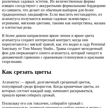
различных садовых эстетик. Их величественные формы
изящно соседствуют с аккуратными формальными бордюрами
из самшита, что делает их обычным выбором для более
традиционных ландшафтов. Если мыслить нестандартно, из
агапантуса получаются живые садовые экземпляры с
игривыми, мягкими цветами, такими как наперстянка, мальва
и плетистые розы.
В более диком направлении яркие линии и яркие цвета
агапантуса создают интересный контраст, когда они
переплетаются с мягкой травой, как это видно в саду Perennial
Sanctuary от Tom Massey Studio.. Травы создают мелодичный
фон для сверкающего синего агапантуса, который танцует в
динамичной гармонии с оранжевым гелениумом и красными
георгинами.
Как срезать цветы
Агапантус — яркий, долговечный срезанный цветок,
популярный среди флористов. Когда крошечные цветы, из
которых состоит каждый шар, начинают раскрываться,
пришло время собирать урожай.
Поскольку его сок токсичен, собирайте урожай с
осторожностью, помещая срезанные стебли прямо в ведро с