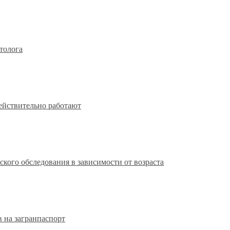
толога
действительно работают
кого обследования в зависимости от возраста
 на загранпаспорт