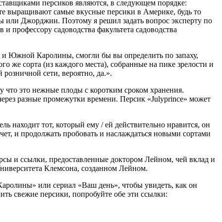
ставщиками персиков являются, в следующем порядке:
те выращивают самые вкусные персики в Америке, будь то
ы или Джорджии. Поэтому я решил задать вопрос эксперту по
 и профессору садоводства факультета садоводства
 и Южной Каролины, смогли бы вы определить по запаху,
го же сорта (из каждого места), собранные на пике зрелости и
 розничной сети, вероятно, да.».
му что это нежные плоды с коротким сроком хранения.
ерез разные промежутки времени. Персик «Julyprince» может
ель находит тот, который ему / ей действительно нравится, он
хочет, и продолжать пробовать и наслаждаться новыми сортами
сы и ссылки, предоставленные доктором Лейном, чей вклад и
Университета Клемсона, созданном Лейном.
аролины» или сериал «Ваш день», чтобы увидеть, как он
ить свежие персики, попробуйте обе эти ссылки: