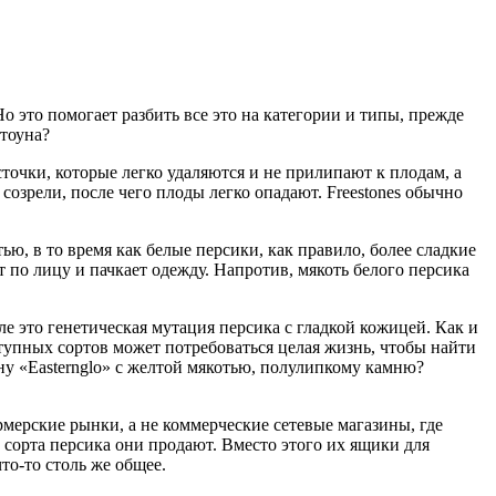
 это помогает разбить все это на категории и типы, прежде
стоуна?
сточки, которые легко удаляются и не прилипают к плодам, а
созрели, после чего плоды легко опадают. Freestones обычно
ью, в то время как белые персики, как правило, более сладкие
ет по лицу и пачкает одежду. Напротив, мякоть белого персика
е это генетическая мутация персика с гладкой кожицей. Как и
упных сортов может потребоваться целая жизнь, чтобы найти
ну «Easternglo» с желтой мякотью, полулипкому камню?
ерские рынки, а не коммерческие сетевые магазины, где
е сорта персика они продают. Вместо этого их ящики для
о-то столь же общее.