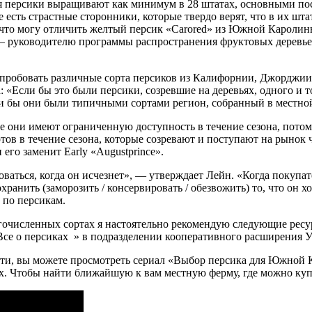
тя персики выращивают как минимум в 28 штатах, основными по
сть страстные сторонники, которые твердо верят, что в их шта
, что могу отличить желтый персик «Carored» из Южной Каролин
— руководителю программы распространения фруктовых деревьев
опробовать различные сорта персиков из Калифорнии, Джорджии
 «Если бы это были персики, созревшие на деревьях, одного и то
сли бы они были типичными сортами регион, собранный в местной
все они имеют ограниченную доступность в течение сезона, пото
ов в течение сезона, которые созревают и поступают на рынок ч
 его заменит Early «Augustprince».
оваться, когда он исчезнет», — утверждает Лейн. «Когда покупат
охранить (заморозить / консервировать / обезвожить) то, что он 
 по персикам.
очисленных сортах я настоятельно рекомендую следующие ресур
Все о персиках » в подразделении кооперативного расширения 
сти, вы можете просмотреть сериал «Выбор персика для Южной К
ах. Чтобы найти ближайшую к вам местную ферму, где можно куп