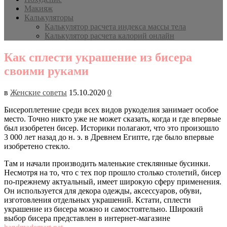
Макияж
Калькуляторы
Калькулятор расчета индекса массы тела
Калькулятор расчета калорий онлайн
Как сплести украшение из бисера
своими руками
в
Женские советы
15.10.2020
0
Бисероплетение среди всех видов рукоделия занимает особое
место. Точно никто уже не может сказать, когда и где впервые
был изобретен бисер. Историки полагают, что это произошло
3 000 лет назад до н. э. в Древнем Египте, где было впервые
изобретено стекло.
Там и начали производить маленькие стеклянные бусинки.
Несмотря на то, что с тех пор прошло столько столетий, бисер
по-прежнему актуальный, имеет широкую сферу применения.
Он используется для декора одежды, аксессуаров, обуви,
изготовления отдельных украшений. Кстати, сплести
украшение из бисера можно и самостоятельно. Широкий
выбор бисера представлен в интернет-магазине