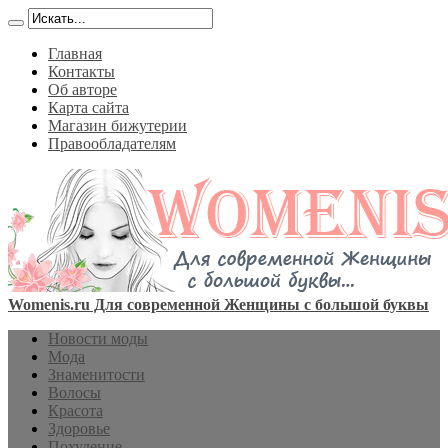
Главная
Контакты
Об авторе
Карта сайта
Магазин бижутерии
Правообладателям
Womenis.ru Для современной Женщины с большой буквы
Новости моды
Мода
Знаменитости
Волосы
Красота
Здоровье
Похудение