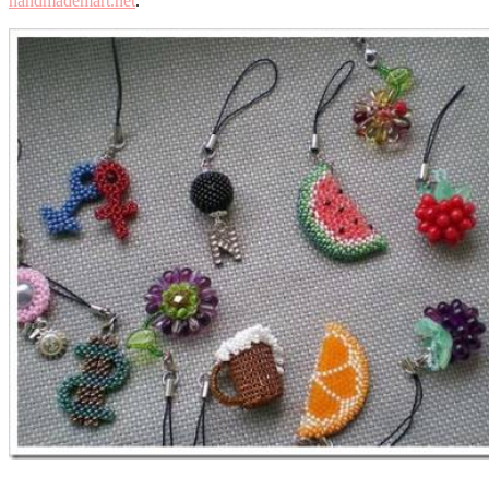
handmademart.net
.