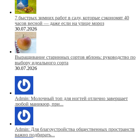
7 быстрых зимних работ в саду, которые сэкономят 40
часов весной — даже если на улице мороз
30.07.2026
Выращивание старинных сортов яблонь: руководство по
выбору идеального сорта
30.07.2026
Admin: Молочный топ для ногтей отлично завершает
любой маникюр, при...
Admin: Для благоустройства общественных пространств
важно подбирать...