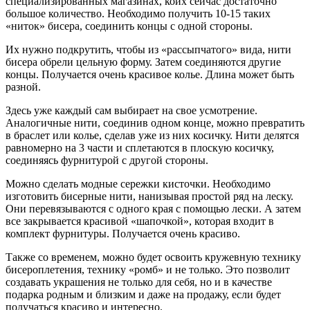
специализированных магазинах, коих сейчас достаточно
большое количество. Необходимо получить 10-15 таких
«ниток» бисера, соединить концы с одной стороны.
Их нужно подкрутить, чтобы из «рассыпчатого» вида, нити
бисера обрели цельную форму. Затем соединяются другие
концы. Получается очень красивое колье. Длина может быть
разной.
Здесь уже каждый сам выбирает на свое усмотрение.
Аналогичные нити, соединив одном конце, можно превратить
в браслет или колье, сделав уже из них косичку. Нити делятся
равномерно на 3 части и сплетаются в плоскую косичку,
соединяясь фурнитурой с другой стороны.
Можно сделать модные сережки кисточки. Необходимо
изготовить бисерные нити, нанизывая простой ряд на леску.
Они перевязываются с одного края с помощью лески. А затем
все закрывается красивой «шапочкой», которая входит в
комплект фурнитуры. Получается очень красиво.
Также со временем, можно будет освоить кружевную технику
бисероплетения, технику «ромб» и не только. Это позволит
создавать украшения не только для себя, но и в качестве
подарка родным и близким и даже на продажу, если будет
получаться красиво и интересно.