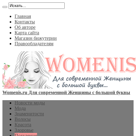
Главная
Контакты
Об авторе
Карта сайта
Магазин бижутерии
Правообладателям
Womenis.ru Для современной Женщины с большой буквы
Новости моды
Мода
Знаменитости
Волосы
Красота
Здоровье
Похудение