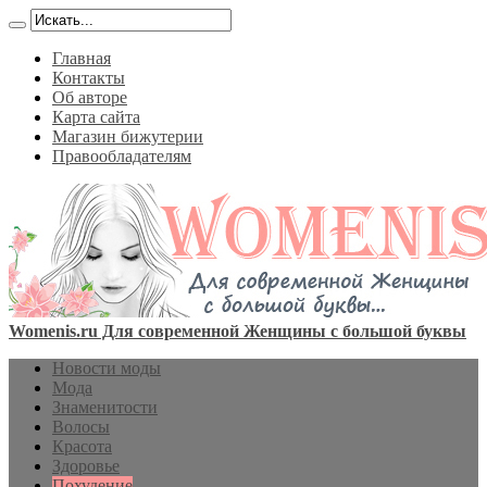
Главная
Контакты
Об авторе
Карта сайта
Магазин бижутерии
Правообладателям
Womenis.ru Для современной Женщины с большой буквы
Новости моды
Мода
Знаменитости
Волосы
Красота
Здоровье
Похудение