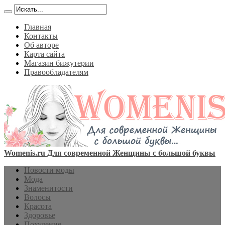
Главная
Контакты
Об авторе
Карта сайта
Магазин бижутерии
Правообладателям
Womenis.ru Для современной Женщины с большой буквы
Новости моды
Мода
Знаменитости
Волосы
Красота
Здоровье
Похудение