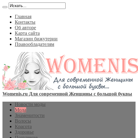
Главная
Контакты
Об авторе
Карта сайта
Магазин бижутерии
Правообладателям
Womenis.ru Для современной Женщины с большой буквы
Новости моды
Мода
Знаменитости
Волосы
Красота
Здоровье
Похудение