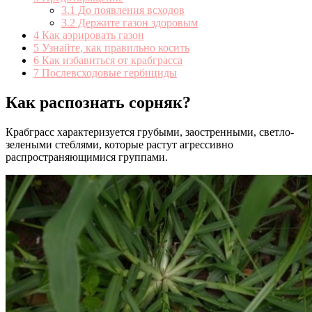
3.1
До появления всходов
3.2
Держите газон здоровым
4
Как аэрировать газон
5
Узнайте, как правильно косить
6
Как избавиться от крабграсса
7
Послевсходовые гербициды
Как распознать сорняк?
Крабграсс характеризуется грубыми, заостренными, светло-
зелеными стеблями, которые растут агрессивно
распространяющимися группами.