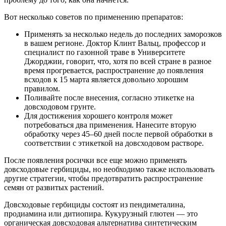
Вот несколько советов по применению препаратов:
Применять за несколько недель до последних заморозков
в вашем регионе. Доктор Клинт Вальц, профессор и
специалист по газонной траве в Университете
Джорджии, говорит, что, хотя по всей стране в разное
время прогревается, распространение до появления
всходов к 15 марта является довольно хорошим
правилом.
Поливайте после внесения, согласно этикетке на
довсходовом грунте.
Для достижения хорошего контроля может
потребоваться два применения. Нанесите вторую
обработку через 45–60 дней после первой обработки в
соответствии с этикеткой на довсходовом растворе.
После появления росички все еще можно применять
довсходовые гербициды, но необходимо также использовать
другие стратегии, чтобы предотвратить распространение
семян от развитых растений.
Довсходовые гербициды состоят из пендиметалина,
продиамина или дитиопира. Кукурузный глютен — это
органическая довсходовая альтернатива синтетическим