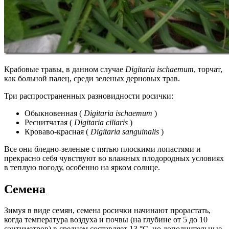
Крабовые травы, в данном случае
Digitaria ischaemum
, торчат,
как больной палец, среди зеленых дерновых трав.
Три распространенных разновидности росички:
Обыкновенная (
Digitaria ischaemum
)
Реснитчатая (
Digitaria ciliaris
)
Кроваво-красная (
Digitaria sanguinalis
)
Все они бледно-зеленые с пятью плоскими лопастями и
прекрасно себя чувствуют во влажных плодородных условиях
в теплую погоду, особенно на ярком солнце.
Семена
Зимуя в виде семян, семена росички начинают прорастать,
когда температура воздуха и почвы (на глубине от 5 до 10
сантиметров) в среднем составляет 13 °C, но дополнительные