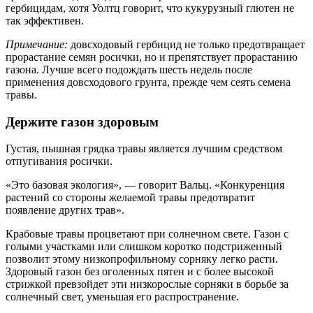
гербицидам, хотя Уолтц говорит, что кукурузный глютен не
так эффективен.
Примечание:
довсходовый гербицид не только предотвращает
прорастание семян росички, но и препятствует прорастанию
газона. Лучше всего подождать шесть недель после
применения довсходового грунта, прежде чем сеять семена
травы.
Держите газон здоровым
Густая, пышная грядка травы является лучшим средством
отпугивания росички.
«Это базовая экология», — говорит Вальц. «Конкуренция
растений со стороны желаемой травы предотвратит
появление других трав».
Крабовые травы процветают при солнечном свете. Газон с
голыми участками или слишком коротко подстриженный
позволит этому низкопрофильному сорняку легко расти.
Здоровый газон без оголенных пятен и с более высокой
стрижкой превзойдет эти низкорослые сорняки в борьбе за
солнечный свет, уменьшая его распространение.