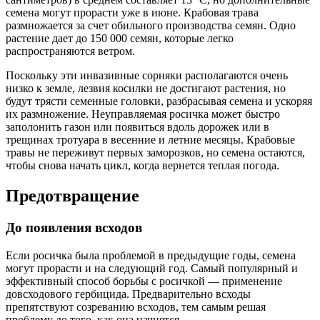
семена могут прорасти уже в июне. Крабовая трава
размножается за счет обильного производства семян. Одно
растение дает до 150 000 семян, которые легко
распространяются ветром.
Поскольку эти инвазивные сорняки располагаются очень
низко к земле, лезвия косилки не достигают растения, но
будут трясти семенные головки, разбрасывая семена и ускоряя
их размножение. Неуправляемая росичка может быстро
заполонить газон или появиться вдоль дорожек или в
трещинах тротуара в весенние и летние месяцы. Крабовые
травы не переживут первых заморозков, но семена остаются,
чтобы снова начать цикл, когда вернется теплая погода.
Предотвращение
До появления всходов
Если росичка была проблемой в предыдущие годы, семена
могут прорасти и на следующий год. Самый популярный и
эффективный способ борьбы с росичкой — применение
довсходового гербицида. Предварительно всходы
препятствуют созреванию всходов, тем самым решая
проблему до того, как она начнется.