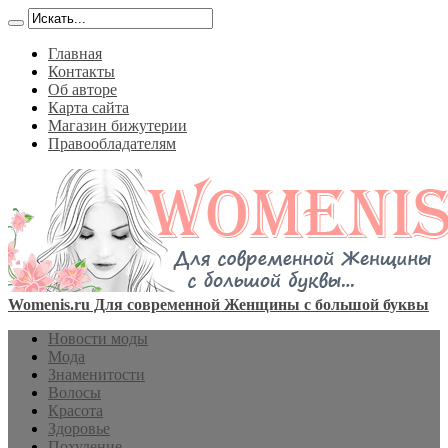
Главная
Контакты
Об авторе
Карта сайта
Магазин бижутерии
Правообладателям
Womenis.ru Для современной Женщины с большой буквы
Новости моды
Мода
Знаменитости
Волосы
Красота
Здоровье
Похудение