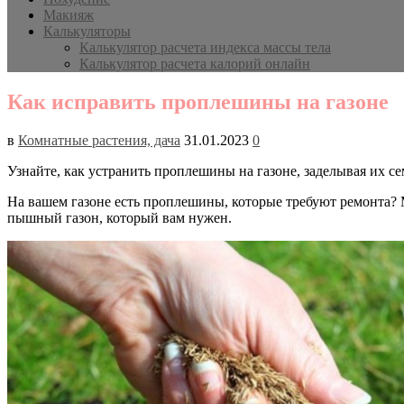
Макияж
Калькуляторы
Калькулятор расчета индекса массы тела
Калькулятор расчета калорий онлайн
Как исправить проплешины на газоне
в
Комнатные растения, дача
31.01.2023
0
Узнайте, как устранить проплешины на газоне, заделывая их с
На вашем газоне есть проплешины, которые требуют ремонта? 
пышный газон, который вам нужен.