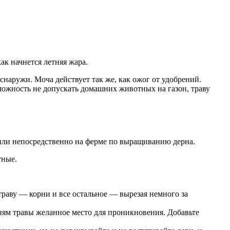
ак начнется летняя жара.
наружи. Моча действует так же, как ожог от удобрений.
можность не допускать домашних животных на газон, траву
или непосредственно на ферме по выращиванию дерна.
тные.
траву — корни и все остальное — вырезая немного за
рням травы желанное место для проникновения. Добавьте