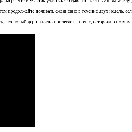
размера, что и участок участка. Создавайте плотные швы между 
атем продолжайте поливать ежедневно в течение двух недель, есл
, что новый дерн плотно прилегает к почве, осторожно потянув 