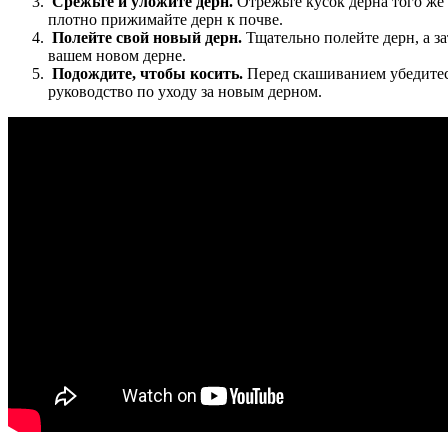
Срежьте и уложите дерн.
Отрежьте кусок дерна того же 
плотно прижимайте дерн к почве.
Полейте свой новый дерн.
Тщательно полейте дерн, а з
вашем новом дерне.
Подождите, чтобы косить.
Перед скашиванием убедитесь
руководство по уходу за новым дерном.