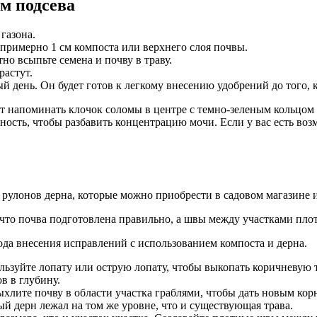
м подсева
газона.
е примерно 1 см компоста или верхнего слоя почвы.
но всыпьте семена и почву в траву.
растут.
й день. Он будет готов к легкому внесению удобрений до того, к
 напоминать клочок соломы в центре с темно-зеленым кольцом с
ость, чтобы разбавить концентрацию мочи. Если у вас есть воз
рулонов дерна, которые можно приобрести в садовом магазине 
что почва подготовлена правильно, а швы между участками пло
тода внесения исправлений с использованием компоста и дерна.
льзуйте лопату или острую лопату, чтобы выкопать коричневую 
в в глубину.
ыхлите почву в области участка граблями, чтобы дать новым ко
й дерн лежал на том же уровне, что и существующая трава.