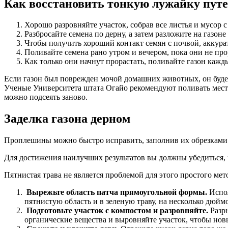
Как восстановить тонкую лужайку путе
Хорошо разровняйте участок, собрав все листья и мусор с 
Разбросайте семена по дерну, а затем разложите на газон
Чтобы получить хороший контакт семян с почвой, аккурат
Поливайте семена рано утром и вечером, пока они не про
Как только они начнут прорастать, поливайте газон кажды
Если газон был поврежден мочой домашних животных, он будет
Ученые Университета штата Огайо рекомендуют поливать местн
можно подсеять заново.
Заделка газона дерном
Проплешины можно быстро исправить, заполнив их обрезками 
Для достижения наилучших результатов вы должны убедиться, 
Пятнистая трава не является проблемой для этого простого ме
Вырежьте область патча прямоугольной формы.
Испо
пятнистую область и в зеленую траву, на несколько дюймо
Подготовьте участок с компостом и разровняйте.
Разр
органические вещества и выровняйте участок, чтобы новы