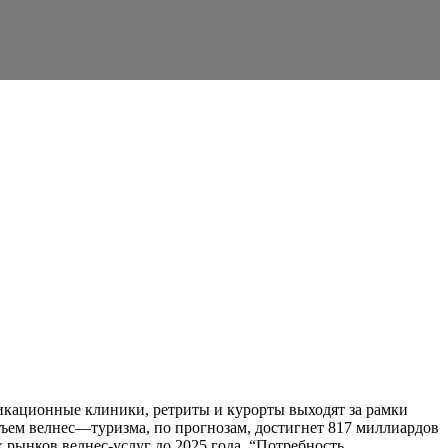
ксикационные клиники, ретриты и курорты выходят за рамки
объем велнес—туризма, по прогнозам, достигнет 817 миллиардов
х рынков велнес-услуг до 2025 года. “Потребность