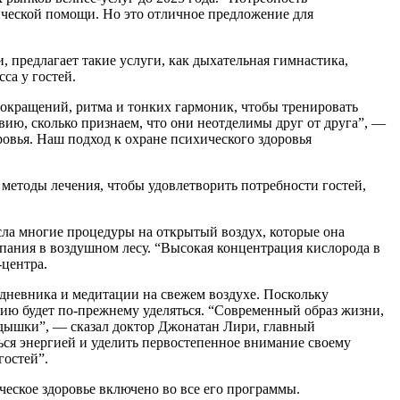
ической помощи. Но это отличное предложение для
, предлагает такие услуги, как дыхательная гимнастика,
са у гостей.
сокращений, ритма и тонких гармоник, чтобы тренировать
вию, сколько признаем, что они неотделимы друг от друга”, —
ровья. Наш подход к охране психического здоровья
методы лечения, чтобы удовлетворить потребности гостей,
сла многие процедуры на открытый воздух, которые она
пания в воздушном лесу. “Высокая концентрация кислорода в
-центра.
 дневника и медитации на свежем воздухе. Поскольку
чию будет по-прежнему уделяться. “Современный образ жизни,
дышки”, — сказал доктор Джонатан Лири, главный
ься энергией и уделить первостепенное внимание своему
гостей”.
еское здоровье включено во все его программы.