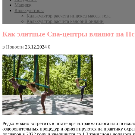
Макияж
Калькуляторы
Калькулятор расчета индекса массы тела
Калькулятор расчета калорий онлайн
Как элитные Спа-центры влияют на Пс
в
Новости
23.12.2024
0
Редко можно встретить в штате врача-травматолога или психол
оздоровительных процедур и ориентируются на практику охраны
долларов в 2022 году и увеличится до 1,3 триллиона долларов 