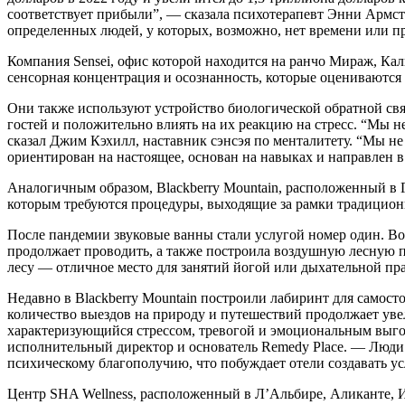
соответствует прибыли”, — сказала психотерапевт Энни Армст
определенных людей, у которых, возможно, нет времени или пр
Компания Sensei, офис которой находится на ранчо Мираж, Кали
сенсорная концентрация и осознанность, которые оцениваются 
Они также используют устройство биологической обратной свя
гостей и положительно влиять на их реакцию на стресс. “Мы н
сказал Джим Кэхилл, наставник сэнсэя по менталитету. “Мы не
ориентирован на настоящее, основан на навыках и направлен в
Аналогичным образом, Blackberry Mountain, расположенный в 
которым требуются процедуры, выходящие за рамки традиционн
После пандемии звуковые ванны стали услугой номер один. Во
продолжает проводить, а также построила воздушную лесную п
лесу — отличное место для занятий йогой или дыхательной пра
Недавно в Blackberry Mountain построили лабиринт для самост
количество выездов на природу и путешествий продолжает уве
характеризующийся стрессом, тревогой и эмоциональным выго
исполнительный директор и основатель Remedy Place. — Люди и
психическому благополучию, что побуждает отели создавать ус
Центр SHA Wellness, расположенный в Л’Альбире, Аликанте, И