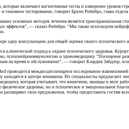
, которые включают когнитивные тесты и измерение уровня стре
 и геномное тестирование, говорит Бруно Рибейро, глава отдел
наших основных методов лечения является транскраниальная сти
ных эффектов”, — сказал Рибейро. “Мы также используем нейро
ии.
ре одну консультацию для общей оценки своего психического и
тся клинический подход к охране психического здоровья. Курорт
гию, психонейроиммунологию и хрономедицину. “Посещение раз
ным на время и обслуживание”, — говорит Клаудия Зайдлер, пси
serhof проводится междисциплинарное исследование взаимосвязе
му находятся в центре внимания. Их специалисты предлагают эне
едицину, которая учитывает, что кишечник, мышцы и мозг рабо
о физическое здоровье, но и психическое и эмоциональное благ
и расширяют свои предложения, чтобы предоставить гостям все