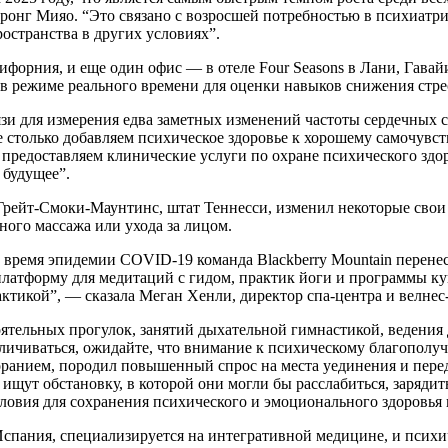
ронг Мияо. “Это связано с возросшей потребностью в психиатр
остранства в других условиях”.
форния, и еще один офис — в отеле Four Seasons в Лани, Гавайи
в режиме реального времени для оценки навыков снижения стрес
зи для измерения едва заметных изменений частоты сердечных 
е столько добавляем психическое здоровье к хорошему самочувст
 предоставляем клинические услуги по охране психического здо
 будущее”.
Грейт-Смоки-Маунтинс, штат Теннесси, изменил некоторые свои 
ого массажа или ухода за лицом.
 время эпидемии COVID-19 команда Blackberry Mountain перене
латформу для медитаций с гидом, практик йоги и программы ку
ктикой”, — сказала Меган Хенли, директор спа-центра и велнес
оятельных прогулок, занятий дыхательной гимнастикой, ведения
личиваться, ожидайте, что внимание к психическому благополу
ранием, породил повышенный спрос на места уединения и пере
щут обстановку, в которой они могли бы расслабиться, зарядит
ловия для сохранения психического и эмоционального здоровья 
спания, специализируется на интегративной медицине, и психич