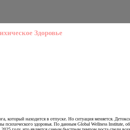
ихическое Здоровье
ога, который находится в отпуске. Но ситуация меняется. Дето
 психического здоровья. По данным Global Wellness Institute, 
к 2025 году, что является самым быстрым темпом роста среди все