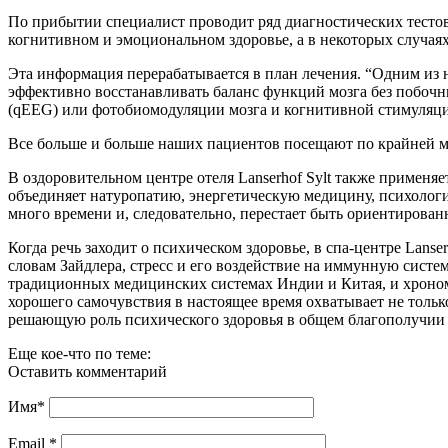
По прибытии специалист проводит ряд диагностических тестов
когнитивном и эмоциональном здоровье, а в некоторых случаях
Эта информация перерабатывается в план лечения. “Одним из 
эффективно восстанавливать баланс функций мозга без побоч
(qEEG) или фотобиомодуляции мозга и когнитивной стимуляц
Все больше и больше наших пациентов посещают по крайней ме
В оздоровительном центре отеля Lanserhof Sylt также применяе
объединяет натуропатию, энергетическую медицину, психоло
много времени и, следовательно, перестает быть ориентирован
Когда речь заходит о психическом здоровье, в спа-центре Lan
словам Зайдлера, стресс и его воздействие на иммунную систе
традиционных медицинских системах Индии и Китая, и хроном
хорошего самочувствия в настоящее время охватывает не тольк
решающую роль психического здоровья в общем благополучии 
Еще кое-что по теме:
Оставить комментарий
Имя
*
Email
*