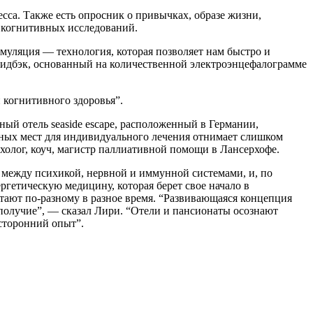
сса. Также есть опросник о привычках, образе жизни,
а когнитивных исследований.
муляция — технология, которая позволяет нам быстро и
фидбэк, основанный на количественной электроэнцефалограмме
 когнитивного здоровья”.
ный отель seaside escape, расположенный в Германии,
ных мест для индивидуального лечения отнимает слишком
холог, коуч, магистр паллиативной помощи в Лансерхофе.
й между психикой, нервной и иммунной системами, и, по
ргетическую медицину, которая берет свое начало в
тают по-разному в разное время. “Развивающаяся концепция
ополучие”, — сказал Лири. “Отели и пансионаты осознают
сторонний опыт”.