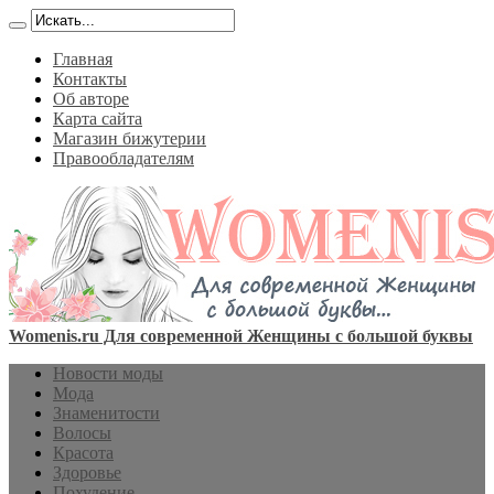
Главная
Контакты
Об авторе
Карта сайта
Магазин бижутерии
Правообладателям
Womenis.ru Для современной Женщины с большой буквы
Новости моды
Мода
Знаменитости
Волосы
Красота
Здоровье
Похудение