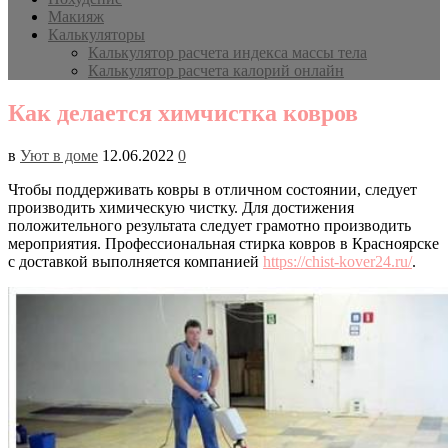
Макияж
Калькуляторы
Калькулятор расчета индекса массы тела
Калькулятор расчета калорий онлайн
Как делается химчистка ковров
в
Уют в доме
12.06.2022
0
Чтобы поддерживать ковры в отличном состоянии, следует
производить химическую чистку. Для достижения
положительного результата следует грамотно производить
мероприятия. Профессиональная стирка ковров в Красноярске
с доставкой выполняется компанией
https://chist-kover24.ru/
.