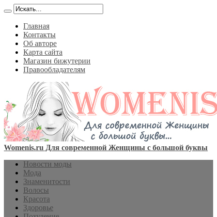
Главная
Контакты
Об авторе
Карта сайта
Магазин бижутерии
Правообладателям
Womenis.ru Для современной Женщины с большой буквы
Новости моды
Мода
Знаменитости
Волосы
Красота
Здоровье
Похудение