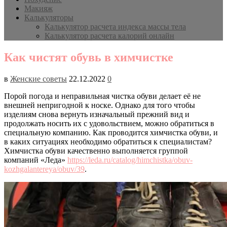
Макияж
Калькуляторы
Калькулятор расчета индекса массы тела
Калькулятор расчета калорий онлайн
Как чистят обувь в химчистке
в
Женские советы
22.12.2022
0
Порой погода и неправильная чистка обуви делает её не
внешней непригодной к носке. Однако для того чтобы
изделиям снова вернуть изначальный прежний вид и
продолжать носить их с удовольствием, можно обратиться в
специальную компанию. Как проводится химчистка обуви, и
в каких ситуациях необходимо обратиться к специалистам?
Химчистка обуви качественно выполняется группой
компаний «Леда»
https://leda.ru/catalog/himchistka/obuv-
kozhgalantereya/obuv/39
.