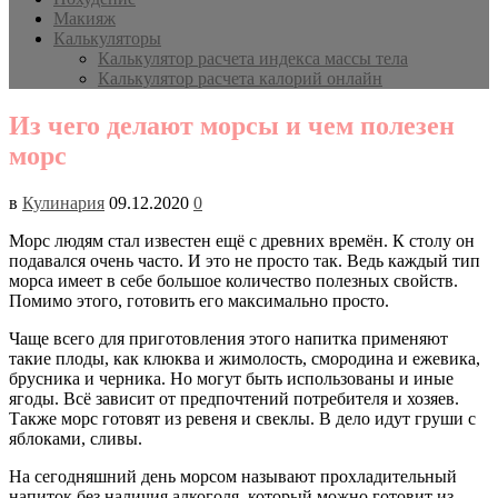
Макияж
Калькуляторы
Калькулятор расчета индекса массы тела
Калькулятор расчета калорий онлайн
Из чего делают морсы и чем полезен
морс
в
Кулинария
09.12.2020
0
Морс людям стал известен ещё с древних времён. К столу он
подавался очень часто. И это не просто так. Ведь каждый тип
морса имеет в себе большое количество полезных свойств.
Помимо этого, готовить его максимально просто.
Чаще всего для приготовления этого напитка применяют
такие плоды, как клюква и жимолость, смородина и ежевика,
брусника и черника. Но могут быть использованы и иные
ягоды. Всё зависит от предпочтений потребителя и хозяев.
Также морс готовят из ревеня и свеклы. В дело идут груши с
яблоками, сливы.
На сегодняшний день морсом называют прохладительный
напиток без наличия алкоголя, который можно готовит из