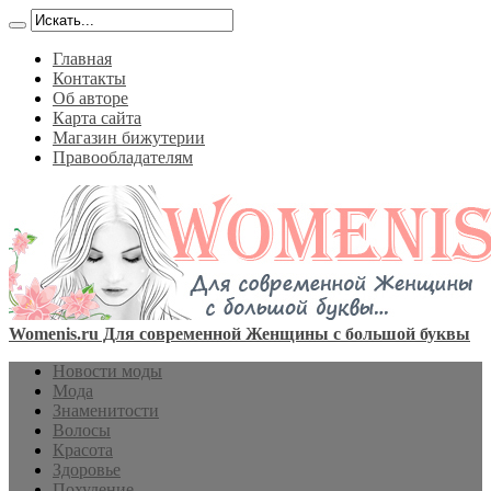
Главная
Контакты
Об авторе
Карта сайта
Магазин бижутерии
Правообладателям
Womenis.ru Для современной Женщины с большой буквы
Новости моды
Мода
Знаменитости
Волосы
Красота
Здоровье
Похудение