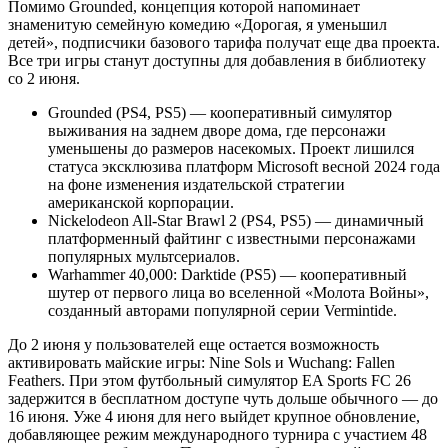
Помимо Grounded, концепция которой напоминает
знаменитую семейную комедию «Дорогая, я уменьшил
детей», подписчики базового тарифа получат еще два проекта.
Все три игры станут доступны для добавления в библиотеку
со 2 июня.
Grounded (PS4, PS5) — кооперативный симулятор
выживания на заднем дворе дома, где персонажи
уменьшены до размеров насекомых. Проект лишился
статуса эксклюзива платформ Microsoft весной 2024 года
на фоне изменения издательской стратегии
американской корпорации.
Nickelodeon All-Star Brawl 2 (PS4, PS5) — динамичный
платформенный файтинг с известными персонажами
популярных мультсериалов.
Warhammer 40,000: Darktide (PS5) — кооперативный
шутер от первого лица во вселенной «Молота Войны»,
созданный авторами популярной серии Vermintide.
До 2 июня у пользователей еще остается возможность
активировать майские игры: Nine Sols и Wuchang: Fallen
Feathers. При этом футбольный симулятор EA Sports FC 26
задержится в бесплатном доступе чуть дольше обычного — до
16 июня. Уже 4 июня для него выйдет крупное обновление,
добавляющее режим международного турнира с участием 48