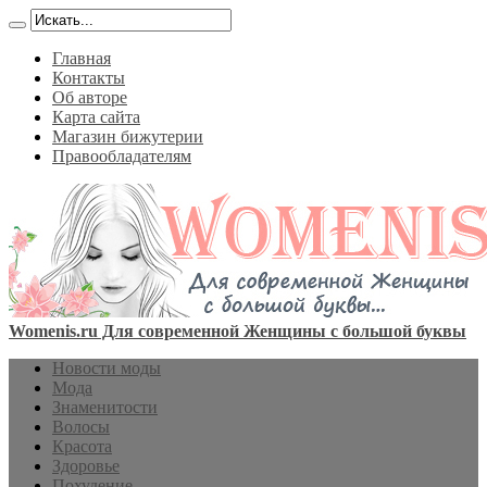
Главная
Контакты
Об авторе
Карта сайта
Магазин бижутерии
Правообладателям
Womenis.ru Для современной Женщины с большой буквы
Новости моды
Мода
Знаменитости
Волосы
Красота
Здоровье
Похудение