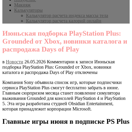
Макияж
Калькуляторы
Калькулятор расчета индекса массы тела
Калькулятор расчета калорий онлайн
Июньская подборка PlayStation Plus:
Grounded от Xbox, новинки каталога и
распродажа Days of Play
в
Новости
26.05.2026
Комментарии
к записи Июньская
подборка PlayStation Plus: Grounded от Xbox, новинки
каталога и распродажа Days of Play
отключены
Компания Sony объявила список игр, которые подписчики
сервиса PlayStation Plus смогут бесплатно забрать в июне.
Главным сюрпризом месяца станет появление симулятора
выживания Grounded для консолей PlayStation 4 и PlayStation
5. Эта игра разработана студией Obsidian Entertainment,
которая принадлежит корпорации Microsoft.
Главные игры июня в подписке PS Plus