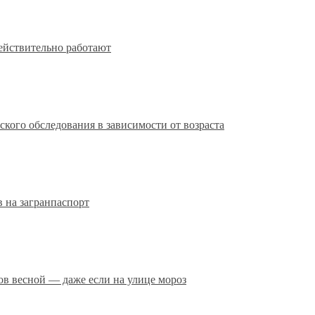
действительно работают
кого обследования в зависимости от возраста
 на загранпаспорт
сов весной — даже если на улице мороз