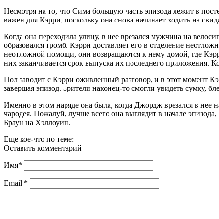
Несмотря на то, что Сима большую часть эпизода лежит в посте
важен для Кэрри, поскольку она снова начинает ходить на свид
Когда она переходила улицу, в нее врезался мужчина на велоси
образовался тромб. Кэрри доставляет его в отделение неотлож
неотложной помощи, они возвращаются к нему домой, где Кэр
них заканчивается срок выпуска их последнего приложения. Ко
Пол заводит с Кэрри оживленный разговор, и в этот момент Кэр
завершая эпизод. Зрители наконец-то смогли увидеть сумку, бле
Именно в этом наряде она была, когда Джордж врезался в нее 
чародея. Пожалуй, лучше всего она выглядит в начале эпизода, 
Браун на Хэллоуин.
Еще кое-что по теме:
Оставить комментарий
Имя
*
Email
*