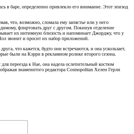
ась в баре, определенно привлекло его внимание. Этот эпизод
ав, что, возможно, сломала ему запястье или у него
идимому, флиртовать друг с другом. Покинув отделение
рывает их интимную близость и напоминает Джорджу, что у
Пол звонит и просит их набор приложений.
уга, что кажется, будто они встречаются, и она ускользает,
оторые были на Кэрри в рекламном ролике второго сезона.
 для переезда к Нае, она надела ослепительный костюм
изображая знаменитого редактора Cosmopolitan Хелен Герли