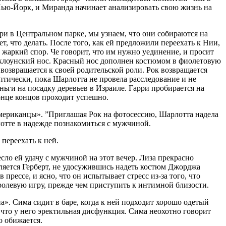
 Нью-Йорк, и Миранда начинает анализировать свою жизнь на
рри в Центральном парке, мы узнаем, что они собираются на
, что делать. После того, как ей предложили переехать к Нии,
в жаркий спор. Че говорит, что им нужно уединение, и просит
 клоунский нос. Красный нос дополнен костюмом в фиолетовую
возвращается к своей родительской роли. Рок возвращается
ептически, пока Шарлотта не провела расследование и не
ньги на посадку деревьев в Израиле. Гарри пробирается на
конце концов проходит успешно.
мериканцы». ”Приглашая Рок на фотосессию, Шарлотта надела
лотте в надежде познакомиться с мужчиной.
переехать к ней.
ло ей удачу с мужчиной на этот вечер. Лиза прекрасно
ляется Герберт, не удосужившись надеть костюм Джорджа
прессе, и ясно, что он испытывает стресс из-за того, что
ролевую игру, прежде чем приступить к интимной близости.
». Сима сидит в баре, когда к ней подходит хорошо одетый
, что у него эректильная дисфункция. Сима неохотно говорит
о обижается.