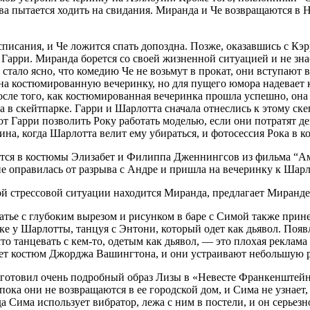
ова пытается ходить на свидания. Миранда и Че возвращаются в
списания, и Че ложится спать допоздна. Позже, оказавшись с Кэ
арри. Миранда борется со своей жизненной ситуацией и не знает
 стало ясно, что комедию Че не возьмут в прокат, они вступают 
на костюмированную вечеринку, но для пущего юмора надевает
осле того, как костюмированная вечеринка прошла успешно, она 
а в скейтпарке. Гарри и Шарлотта сначала отнеслись к этому ск
т Гарри позволить Року работать моделью, если они потратят де
на, когда Шарлотта велит ему убираться, и фотосессия Рока в 
ются в костюмы Элизабет и Филиппа Дженнингсов из фильма “А
не оправилась от разрыва с Андре и пришла на вечеринку к Шар
ой стрессовой ситуации находится Миранда, предлагает Миранде 
ье с глубоким вырезом и рисунком в баре с Симой также принес
е у Шарлотты, танцуя с Энтони, который одет как дьявол. Появ
о танцевать с кем-то, одетым как дьявол, — это плохая реклама в 
вает костюм Джорджа Вашингтона, и они устраивают небольшую 
дготовил очень подробный образ Лизы в «Невесте Франкенштейна
 пока они не возвращаются в ее городской дом, и Сима не узнает
да Сима использует вибратор, лежа с ним в постели, и он серьезн