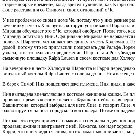
старые добрые времена», когда зрители увидели, как Кэрри сн
фоне расставания со Стивом и своих отношений с Че.
У нее проблемы со сном в доме Че, потому что у них разные ра
вечеринку в честь Хэллоуина, которую устраивают Шарлотта и Г
Миранда обсуждает это с Че, который одобряет. После того, как
Миранду остаться у Нии. Официально Миранда не наряжается 
полоску. Шарлотта устраивает вечеринку в честь Хэллоуина. П
домой, потому что их пригласили позировать для Ральфа Лорен
узнала, что это реальное предложение. Шарлотта и Рок убеждаю
съемочную площадку Ralph Lauren в своем костюме для Хэллоуи
На вечеринке в честь Хэллоуина Шарлотта и Гарри переодева
винтажный костюм Ralph Lauren с головы до ног. Ния все еще 
В баре с Симой Ния подцепляет джентльмена. Ния, видя, в как
Ния выглядела впечатляюще в костюме женщины-кошки. Ее плат
проводит время в костюме невесты Франкенштейна на вечеринк
Вашингтона, который выбрала для него Лиза, и говорит Лизе, чт
баллотируется на пост городского контролера. Позже он наде
Похоже, что отдел причесок и макияжа специально для них по
продавец джина и заигрывает с ней. Кажется, все идет хорошо,
Кэрри, что они увидятся снова, но их роман заканчивается, ког