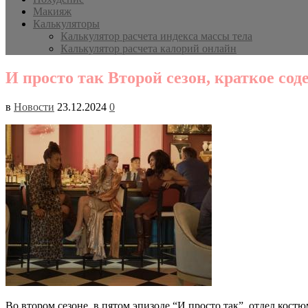
Макияж
Калькуляторы
Калькулятор расчета индекса массы тела
Калькулятор расчета калорий онлайн
И просто так Второй сезон, краткое со
в
Новости
23.12.2024
0
Во втором сезоне, в пятом эпизоде “И просто так”, отдел кос