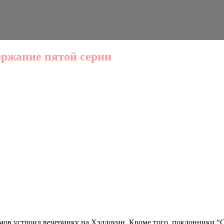
держание пятой серии
тюмов устроил вечеринку на Хэллоуин. Кроме того, поклонники “