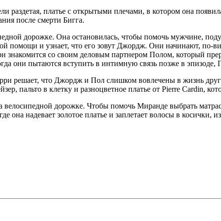
ли раздетая, платье с открытыми плечами, в котором она появил
ания после смерти Бигга.
педной дорожке. Она остановилась, чтобы помочь мужчине, подум
ной помощи и узнает, что его зовут Джордж. Они начинают, по-в
ри знакомится со своим деловым партнером Полом, который пре
гда они пытаются вступить в интимную связь позже в эпизоде, 
ри решает, что Джордж и Пол слишком вовлечены в жизнь друг др
йзер, пальто в клетку и разноцветное платье от Pierre Cardin, к
на велосипедной дорожке. Чтобы помочь Миранде выбрать матрас
где она надевает золотое платье и заплетает волосы в косички, 