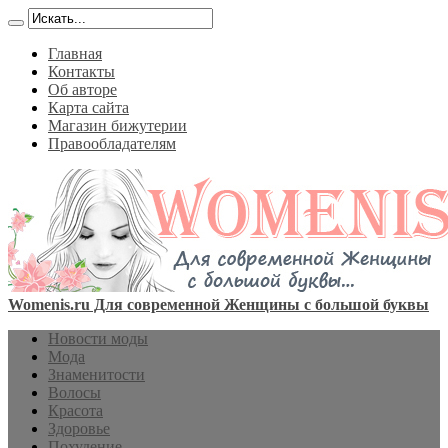
Главная
Контакты
Об авторе
Карта сайта
Магазин бижутерии
Правообладателям
Womenis.ru Для современной Женщины с большой буквы
Новости моды
Мода
Знаменитости
Волосы
Красота
Здоровье
Похудение