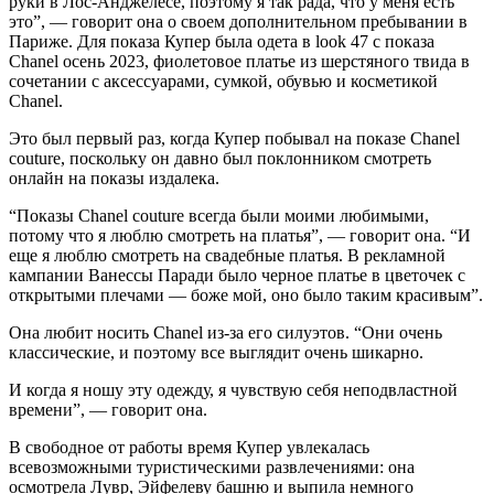
руки в Лос-Анджелесе, поэтому я так рада, что у меня есть
это”, — говорит она о своем дополнительном пребывании в
Париже. Для показа Купер была одета в look 47 с показа
Chanel осень 2023, фиолетовое платье из шерстяного твида в
сочетании с аксессуарами, сумкой, обувью и косметикой
Chanel.
Это был первый раз, когда Купер побывал на показе Chanel
couture, поскольку он давно был поклонником смотреть
онлайн на показы издалека.
“Показы Chanel couture всегда были моими любимыми,
потому что я люблю смотреть на платья”, — говорит она. “И
еще я люблю смотреть на свадебные платья. В рекламной
кампании Ванессы Паради было черное платье в цветочек с
открытыми плечами — боже мой, оно было таким красивым”.
Она любит носить Chanel из-за его силуэтов. “Они очень
классические, и поэтому все выглядит очень шикарно.
И когда я ношу эту одежду, я чувствую себя неподвластной
времени”, — говорит она.
В свободное от работы время Купер увлекалась
всевозможными туристическими развлечениями: она
осмотрела Лувр, Эйфелеву башню и выпила немного