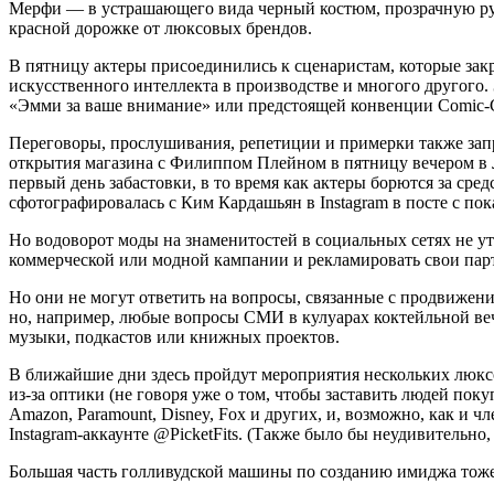
Мерфи — в устрашающего вида черный костюм, прозрачную рубаш
красной дорожке от люксовых брендов.
В пятницу актеры присоединились к сценаристам, которые за
искусственного интеллекта в производстве и многого другого.
«Эмми за ваше внимание» или предстоящей конвенции Comic-
Переговоры, прослушивания, репетиции и примерки также зап
открытия магазина с Филиппом Плейном в пятницу вечером в Л
первый день забастовки, в то время как актеры борются за с
сфотографировалась с Ким Кардашьян в Instagram в посте с по
Но водоворот моды на знаменитостей в социальных сетях не ут
коммерческой или модной кампании и рекламировать свои пар
Но они не могут ответить на вопросы, связанные с продвижен
но, например, любые вопросы СМИ в кулуарах коктейльной ве
музыки, подкастов или книжных проектов.
В ближайшие дни здесь пройдут мероприятия нескольких люксо
из-за оптики (не говоря уже о том, чтобы заставить людей поку
Amazon, Paramount, Disney, Fox и других, и, возможно, как и
Instagram-аккаунте @PicketFits. (Также было бы неудивительно,
Большая часть голливудской машины по созданию имиджа тоже