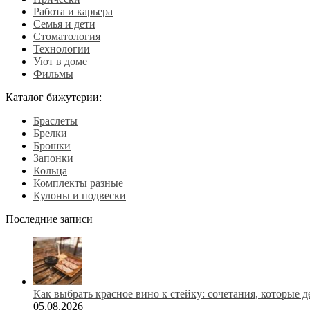
Работа и карьера
Семья и дети
Стоматология
Технологии
Уют в доме
Фильмы
Каталог бижутерии:
Браслеты
Брелки
Брошки
Запонки
Кольца
Комплекты разные
Кулоны и подвески
Последние записи
Как выбрать красное вино к стейку: сочетания, которые 
05.08.2026