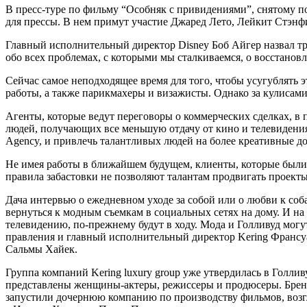
В пресс-туре по фильму “Особняк с привидениями”, снятому по
для прессы. В нем примут участие Джаред Лето, Лейкит Стэнф
Главный исполнительный директор Disney Боб Айгер назвал тр
обо всех проблемах, с которыми мы сталкиваемся, о восстанов
Сейчас самое неподходящее время для того, чтобы усугублять 
работы, а также парикмахеры и визажисты. Однако за кулисами
Агенты, которые ведут переговоры о коммерческих сделках, в 
людей, получающих все меньшую отдачу от кино и телевидения.
Agency, и привлечь талантливых людей на более креативные должн
Не имея работы в ближайшем будущем, клиенты, которые были и
правила забастовки не позволяют талантам продвигать проекты
Дача интервью о ежедневном уходе за собой или о любви к со
вернуться к модным съемкам в социальных сетях на дому. И на
телевидению, по-прежнему будут в ходу. Мода и Голливуд могут
правления и главный исполнительный директор Kering Франсуа-
Сальмы Хайек.
Группа компаний Kering luxury group уже утвердилась в Голли
представлены женщины-актеры, режиссеры и продюсеры. Бренд K
запустили дочернюю компанию по производству фильмов, воз