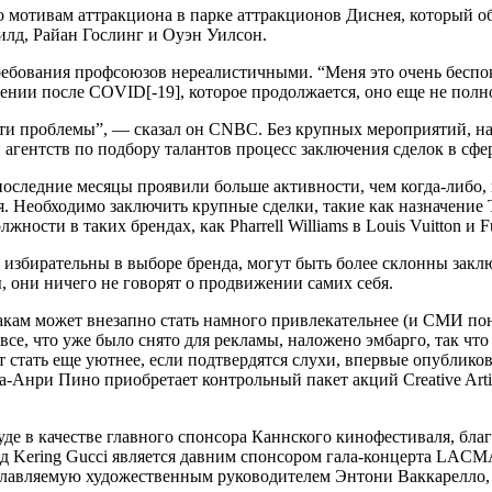
 мотивам аттракциона в парке аттракционов Диснея, который об
илд, Райан Гослинг и Оуэн Уилсон.
ебования профсоюзов нереалистичными. “Меня это очень беспок
лении после COVID[-19], которое продолжается, оно еще не полн
эти проблемы”, — сказал он CNBC. Без крупных мероприятий, на
 агентств по подбору талантов процесс заключения сделок в сфе
последние месяцы проявили больше активности, чем когда-либо,
 Необходимо заключить крупные сделки, такие как назначение Т
ости в таких брендах, как Pharrell Williams в Louis Vuitton и Fu
збирательны в выборе бренда, могут быть более склонны заключ
, они ничего не говорят о продвижении самих себя.
бакам может внезапно стать намного привлекательнее (и СМИ по
 все, что уже было снято для рекламы, наложено эмбарго, так ч
 стать еще уютнее, если подтвердятся слухи, впервые опубликов
Анри Пино приобретает контрольный пакет акций Creative Artis
вуде в качестве главного спонсора Каннского кинофестиваля, б
ering Gucci является давним спонсором гала-концерта LACMA Ar
главляемую художественным руководителем Энтони Ваккарелло