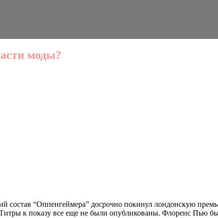
ласти моды?
ий состав “Оппенгеймера” досрочно покинул лондонскую премьер
итры к показу все еще не были опубликованы. Флоренс Пью была