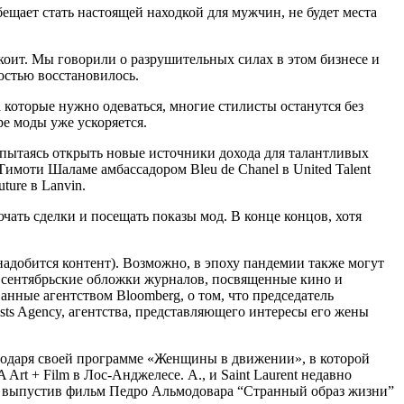
ещает стать настоящей находкой для мужчин, не будет места
оит. Мы говорили о разрушительных силах в этом бизнесе и
остью восстановилось.
 которые нужно одеваться, многие стилисты останутся без
ре моды уже ускоряется.
 пытаясь открыть новые источники дохода для талантливых
имоти Шаламе амбассадором Bleu de Chanel в United Talent
ture в Lanvin.
ать сделки и посещать показы мод. В конце концов, хотя
надобится контент). Возможно, в эпоху пандемии также могут
то сентябрьские обложки журналов, посвященные кино и
анные агентством Bloomberg, о том, что председатель
ts Agency, агентства, представляющего интересы его жены
лагодаря своей программе «Женщины в движении», в которой
t + Film в Лос-Анджелесе. A., и Saint Laurent недавно
, выпустив фильм Педро Альмодовара “Странный образ жизни”