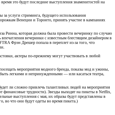
о время это будут последние выступления знаменитостей на
ы за услуги стриминга, будущего использования
 дорожкам Венеции и Торонто, принять участие в кампаниях
а Ринна, которая должна была провести вечеринку по случаю
ь впечатления вечеринки с известным блестящим дизайнером в
FTRA Фрэн Дрешер попала в переплет из-за того, что
ии.
астовки, актеры по-прежнему могут участвовать в любой
посещать мероприятия модного бренда, показы мод и ужины,
 быть легкими и непринужденными — или касаться театра,
 будет ли сложно привлечь талантливых людей на мероприятия
ют финансовые трудности). Звезды выходят на пикеты в Netflix,
тельные выступления с мая, их образы будут представлены в
о, во что они будут одеты во время пикета.)