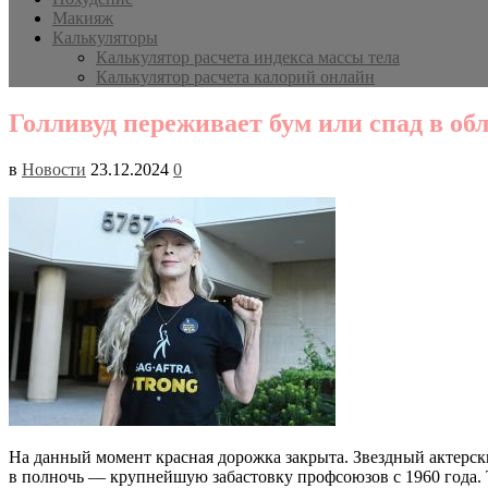
Макияж
Калькуляторы
Калькулятор расчета индекса массы тела
Калькулятор расчета калорий онлайн
Голливуд переживает бум или спад в об
в
Новости
23.12.2024
0
На данный момент красная дорожка закрыта. Звездный актерск
в полночь — крупнейшую забастовку профсоюзов с 1960 года. Т