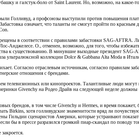
ку и галстук-боло от Saint Laurent. Но, возможно, на какое-т
крыли Голливуд, а профсоюзы выступили против повышения плат
 Забастовка означает, что таланты не смогут пройти по красным
Con.
рещены в соответствии с правилами забастовки SAG-AFTRA. Лиз
ос-Анджелесе. О., отменен, возможно, для того, чтобы избежат
редства к существованию. В минувшие выходные президент SAG-A
каза ультралюксной коллекции Dolce & Gabbana Alta Moda в Итал
ихает. Согласно отраслевым источникам, согласно правилам заб
тнерские отношения с брендами.
ием телевизионных или кинопроектов. Талантливые люди могут 
черинки Givenchy на Родео Драйв на следующей неделе должны
вых брендов, в том числе Givenchy и Hermes, и время покажет,
пать Birkins, хотя голливудские знаменитости вряд ли почувству
 члены Гильдии сценаристов Америки, которые устраивают показа
 если бы в прессе разразился громкий пиар-скандал по поводу тог
 закроется.