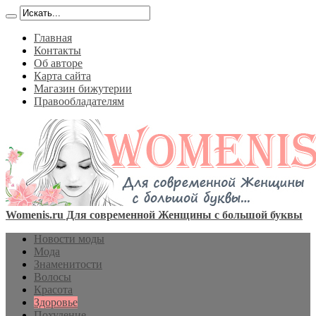
Главная
Контакты
Об авторе
Карта сайта
Магазин бижутерии
Правообладателям
Womenis.ru Для современной Женщины с большой буквы
Новости моды
Мода
Знаменитости
Волосы
Красота
Здоровье
Похудение