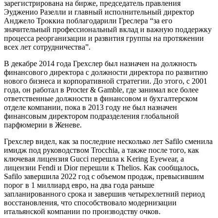
зарегистрирована на бирже, председатель правления
Эудженио Разелли и главный исполнительный директор
Анджело Троккиа поблагодарили Греслера “за его
значительный профессиональный вклад и важную поддержку
процесса реорганизации и развития группы на протяжении
всех лет сотрудничества”.
В декабре 2014 года Грехслер был назначен на должность
финансового директора с должности директора по развитию
нового бизнеса и корпоративной стратегии. До этого, с 2001
года, он работал в Procter & Gamble, где занимал все более
ответственные должности в финансовом и бухгалтерском
отделе компании, пока в 2013 году не был назначен
финансовым директором подразделения глобальной
парфюмерии в Женеве.
Грехслер видел, как за последние несколько лет Safilo сменила
имидж под руководством Trocchia, а также после того, как
ключевая лицензия Gucci перешла к Kering Eyewear, а
лицензии Fendi и Dior перешли к Thelios. Как сообщалось,
Safilo завершила 2022 год с объемом продаж, превысившим
порог в 1 миллиард евро, на два года раньше
запланированного срока и завершив четырехлетний период
восстановления, что способствовало модернизации
итальянской компании по производству очков.