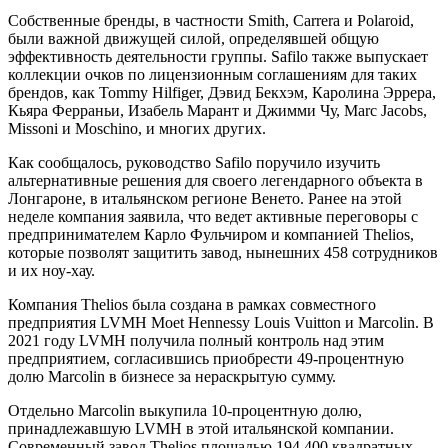
Собственные бренды, в частности Smith, Carrera и Polaroid,
были важной движущей силой, определявшей общую
эффективность деятельности группы. Safilo также выпускает
коллекции очков по лицензионным соглашениям для таких
брендов, как Tommy Hilfiger, Дэвид Бекхэм, Каролина Эррера,
Кьяра Ферраньи, Изабель Марант и Джимми Чу, Marc Jacobs,
Missoni и Moschino, и многих других.
Как сообщалось, руководство Safilo поручило изучить
альтернативные решения для своего легендарного объекта в
Лонгароне, в итальянском регионе Венето. Ранее на этой
неделе компания заявила, что ведет активные переговоры с
предпринимателем Карло Фульчиром и компанией Thelios,
которые позволят защитить завод, нынешних 458 сотрудников
и их ноу-хау.
Компания Thelios была создана в рамках совместного
предприятия LVMH Moet Hennessy Louis Vuitton и Marcolin. В
2021 году LVMH получила полный контроль над этим
предприятием, согласившись приобрести 49-процентную
долю Marcolin в бизнесе за нераскрытую сумму.
Отдельно Marcolin выкупила 10-процентную долю,
принадлежавшую LVMH в этой итальянской компании.
Современный завод Thelios площадью 194 400 квадратных