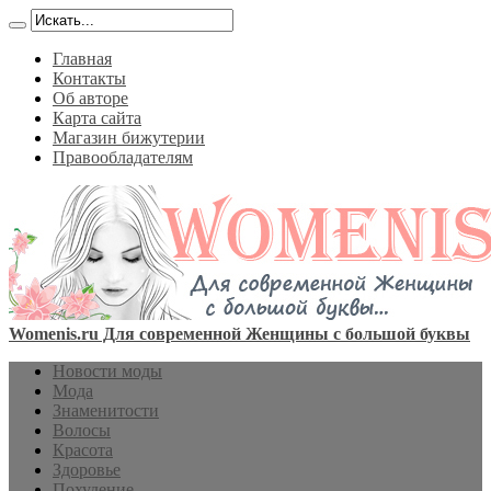
Главная
Контакты
Об авторе
Карта сайта
Магазин бижутерии
Правообладателям
Womenis.ru Для современной Женщины с большой буквы
Новости моды
Мода
Знаменитости
Волосы
Красота
Здоровье
Похудение