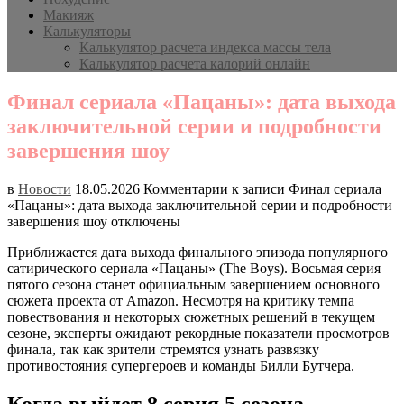
Макияж
Калькуляторы
Калькулятор расчета индекса массы тела
Калькулятор расчета калорий онлайн
Финал сериала «Пацаны»: дата выхода
заключительной серии и подробности
завершения шоу
в
Новости
18.05.2026
Комментарии
к записи Финал сериала
«Пацаны»: дата выхода заключительной серии и подробности
завершения шоу
отключены
Приближается дата выхода финального эпизода популярного
сатирического сериала «Пацаны» (The Boys). Восьмая серия
пятого сезона станет официальным завершением основного
сюжета проекта от Amazon. Несмотря на критику темпа
повествования и некоторых сюжетных решений в текущем
сезоне, эксперты ожидают рекордные показатели просмотров
финала, так как зрители стремятся узнать развязку
противостояния супергероев и команды Билли Бутчера.
Когда выйдет 8 серия 5 сезона