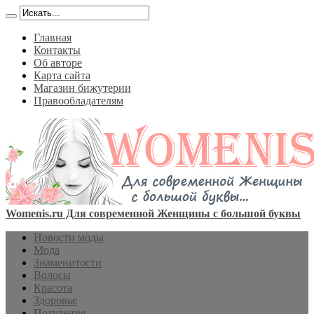
Главная
Контакты
Об авторе
Карта сайта
Магазин бижутерии
Правообладателям
Womenis.ru Для современной Женщины с большой буквы
Новости моды
Мода
Знаменитости
Волосы
Красота
Здоровье
Похудение