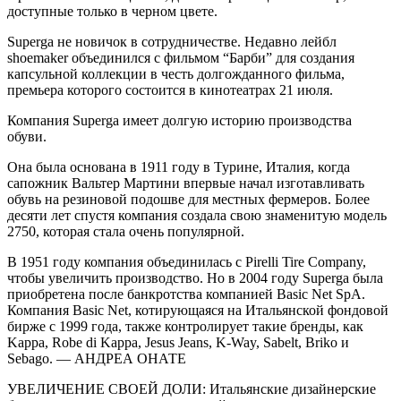
доступные только в черном цвете.
Superga не новичок в сотрудничестве. Недавно лейбл
shoemaker объединился с фильмом “Барби” для создания
капсульной коллекции в честь долгожданного фильма,
премьера которого состоится в кинотеатрах 21 июля.
Компания Superga имеет долгую историю производства
обуви.
Она была основана в 1911 году в Турине, Италия, когда
сапожник Вальтер Мартини впервые начал изготавливать
обувь на резиновой подошве для местных фермеров. Более
десяти лет спустя компания создала свою знаменитую модель
2750, которая стала очень популярной.
В 1951 году компания объединилась с Pirelli Tire Company,
чтобы увеличить производство. Но в 2004 году Superga была
приобретена после банкротства компанией Basic Net SpA.
Компания Basic Net, котирующаяся на Итальянской фондовой
бирже с 1999 года, также контролирует такие бренды, как
Kappa, Robe di Kappa, Jesus Jeans, K-Way, Sabelt, Briko и
Sebago. — АНДРЕА ОНАТЕ
УВЕЛИЧЕНИЕ СВОЕЙ ДОЛИ: Итальянские дизайнерские