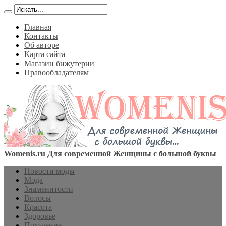
Главная
Контакты
Об авторе
Карта сайта
Магазин бижутерии
Правообладателям
Womenis.ru Для современной Женщины с большой буквы
Новости моды
Мода
Знаменитости
Волосы
Красота
Здоровье
Похудение