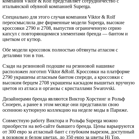
компания Viktor & Rolf представляет сотрудничество с
итальянской обувной компанией Superga.
Специально для этого случая компания Viktor & Rolf
переосмыслила две фирменные модели Superga, высокие
кроссовки 2790 и 2708, выпустив ограниченную серию
капсул с повторяющимися элементами бренда — бантом и
цветком от кутюр.
Обе модели кроссовок полностью обтянуты атласом с
деталями тон в тон.
Сзади на резиновой подошве на резиновой нашивке
расположен логотип Viktor &Rolf. Кроссовки на платформе
2790 украшены атласным бантом спереди, а кроссовки с
высоким берцем 2708 украшены каскадом вышитых вручную
цветов из атласа и органзы с кристаллами Swarovski.
Дизайнерами бренда являются Виктор Хорстинг и Рольф
Сноерен, а ранее в этом месяце они представили свою
осеннюю кутюрную коллекцию на неделе моды в Париже.
Совместную работу Виктора и Рольфа Superga можно
приобрести на веб-сайте бывшего бренда. Цены варьируются
от 300 евро за атласный бант с глубоким вырезом, доступный
в розовом и белом цветах, до 350 евро за цветы Hi Top,