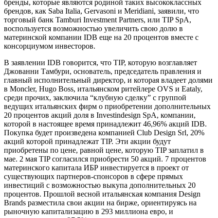
бренды, которые являются родиной таких высококлассных
брендов, как Saba Italia, Gervasoni и Meridiani, заявили, что
торговый банк Tamburi Investment Partners, или TIP SpA,
воспользуется возможностью увеличить свою долю в
материнской компании IDB еще на 20 процентов вместе с
консорциумом инвесторов.
В заявлении IDB говорится, что TIP, которую возглавляет
Джованни Тамбури, основатель, председатель правления и
главный исполнительный директор, и которая владеет долями
в Moncler, Hugo Boss, итальянском ритейлере OVS и Eataly,
среди прочих, заключила “клубную сделку” с группой
ведущих итальянских фирм о приобретении дополнительных
20 процентов акций доля в Investindesign SpA, компании,
которой в настоящее время принадлежит 46,96% акций IDB.
Покупка будет произведена компанией Club Design Srl, 20%
акций которой принадлежат TIP. Эти акции будут
приобретены по цене, равной цене, которую TIP заплатил в
мае. 2 мая TIP согласился приобрести 50 акций. 7 процентов
материнского капитала ИБР инвестируется в проект от
существующих партнеров-спонсоров в сфере прямых
инвестиций с возможностью выкупа дополнительных 20
процентов. Прошлой весной итальянская компания Design
Brands разместила свои акции на бирже, ориентируясь на
рыночную капитализацию в 293 миллиона евро, и