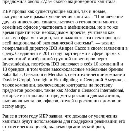
предложила около 27,5% своего акционерного капитала.
ИБР продал как существующие акции, так и новые,
выпущенные в рамках увеличения капитала. “Привлечение
других инвесторов свидетельствует о готовности многих
семейных офисов участвовать в амбициозном, но в то же
время практически необходимом проекте, учитывая как
сильную фрагментацию, так и важность этих секторов для
всей национальной экономической системы”, — заявил
генеральный директор IDB Андреа Сассо в своем заявлении в
среду. Созданный в 2015 году партнерами в сфере прямых
инвестиций и избранной группой инвесторов через
Investindesign, портфель IDB включает в себя 10 компаний и
13 брендов, в том числе высококлассные мебельные бренды
Saba Italia, Gervasoni и Meridiani, светотехнические компании
Davide Groppi, Axolight и Flexalighting. в Северной Америке, а
также компании, заключающие контракты на поставку
предметов роскоши, такие как Modar и Cenacchi International,
которые изготавливают предметы роскоши для магазинов,
выставочных залов, офисов, отелей и роскошных домов по
всему миру.
Ранее в этом году ИБР заявил, что доходы от увеличения
капитала будут использованы для поддержки реализации его
стратегических целей, включая органический рост,