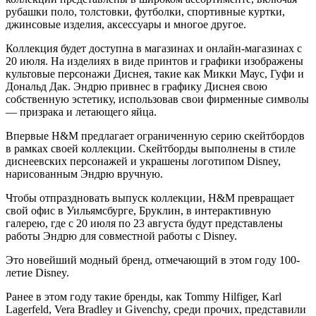
рубашки поло, толстовки, футболки, спортивные куртки,
джинсовые изделия, аксессуары и многое другое.
Коллекция будет доступна в магазинах и онлайн-магазинах с
20 июля. На изделиях в виде принтов и графики изображены
культовые персонажи Диснея, такие как Микки Маус, Гуфи и
Дональд Дак. Эндрю привнес в графику Диснея свою
собственную эстетику, использовав свои фирменные символы
— призрака и летающего яйца.
Впервые H&M предлагает ограниченную серию скейтбордов
в рамках своей коллекции. Скейтборды выполнены в стиле
диснеевских персонажей и украшены логотипом Disney,
нарисованным Эндрю вручную.
Чтобы отпраздновать выпуск коллекции, H&M превращает
свой офис в Уильямсбурге, Бруклин, в интерактивную
галерею, где с 20 июля по 23 августа будут представлены
работы Эндрю для совместной работы с Disney.
Это новейший модный бренд, отмечающий в этом году 100-
летие Disney.
Ранее в этом году такие бренды, как Tommy Hilfiger, Karl
Lagerfeld, Vera Bradley и Givenchy, среди прочих, представили