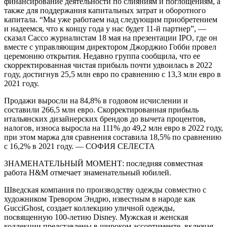
финансирование деятельности по слияниям и поглощениям, а
также для поддержания капитальных затрат и оборотного
капитала. “Мы уже работаем над следующим приобретением
и надеемся, что к концу года у нас будет 11-й партнер”, —
сказал Сассо журналистам 18 мая на презентации IPO, где он
вместе с управляющим директором Джорджио Гобби провел
церемонию открытия. Недавно группа сообщила, что ее
скорректированная чистая прибыль почти удвоилась в 2022
году, достигнув 25,5 млн евро по сравнению с 13,3 млн евро в
2021 году.
Продажи выросли на 84,8% в годовом исчислении и
составили 266,5 млн евро. Скорректированная прибыль
итальянских дизайнерских брендов до вычета процентов,
налогов, износа выросла на 111% до 49,2 млн евро в 2022 году,
при этом маржа для сравнения составила 18,5% по сравнению
с 16,2% в 2021 году. — СОФИЯ СЕЛЕСТА
ЗНАМЕНАТЕЛЬНЫЙ МОМЕНТ: последняя совместная
работа H&M отмечает знаменательный юбилей.
Шведская компания по производству одежды совместно с
художником Тревором Эндрю, известным в народе как
GucciGhost, создает коллекцию уличной одежды,
посвященную 100-летию Disney. Мужская и женская
коллекции представлены в широком ассортименте, включая