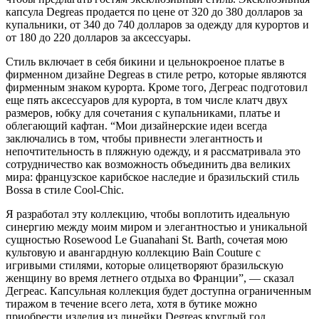
капсула Degreas продается по цене от 320 до 380 долларов за
купальники, от 340 до 740 долларов за одежду для курортов и
от 180 до 220 долларов за аксессуары.
Стиль включает в себя бикини и цельнокроеное платье в
фирменном дизайне Degreas в стиле ретро, которые являются
фирменным знаком курорта. Кроме того, Дегреас подготовил
еще пять аксессуаров для курорта, в том числе клатч двух
размеров, юбку для сочетания с купальниками, платье и
облегающий кафтан. “Мои дизайнерские идеи всегда
заключались в том, чтобы привнести элегантность и
непочтительность в пляжную одежду, и я рассматривала это
сотрудничество как возможность объединить два великих
мира: французское карибское наследие и бразильский стиль
Bossa в стиле Cool-Chic.
Я разработал эту коллекцию, чтобы воплотить идеальную
синергию между моим миром и элегантностью и уникальной
сущностью Rosewood Le Guanahani St. Barth, сочетая мою
культовую и авангардную коллекцию Bain Couture с
игривыми стилями, которые олицетворяют бразильскую
женщину во время летнего отдыха во Франции”, — сказал
Дегреас. Капсульная коллекция будет доступна ограниченным
тиражом в течение всего лета, хотя в бутике можно
приобрести изделия из линейки Degreas круглый год.