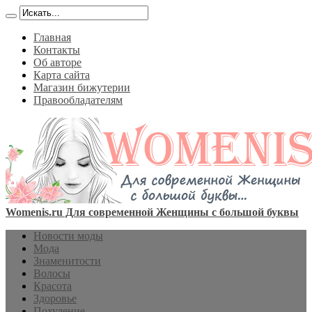
Главная
Контакты
Об авторе
Карта сайта
Магазин бижутерии
Правообладателям
Womenis.ru Для современной Женщины с большой буквы
Новости моды
Мода
Знаменитости
Волосы
Красота
Здоровье
Похудение