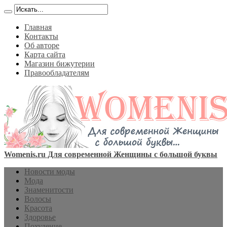
Главная
Контакты
Об авторе
Карта сайта
Магазин бижутерии
Правообладателям
Womenis.ru Для современной Женщины с большой буквы
Новости моды
Мода
Знаменитости
Волосы
Красота
Здоровье
Похудение