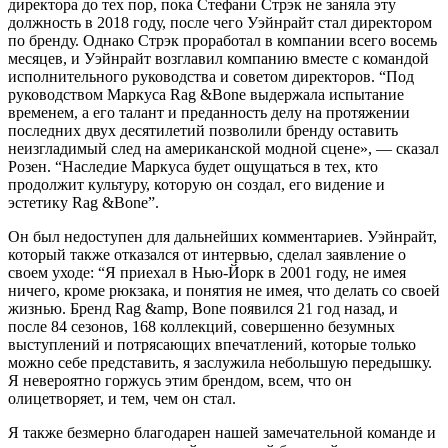
директора до тех пор, пока Стефани Стрэк не заняла эту
должность в 2018 году, после чего Уэйнрайт стал директором
по бренду. Однако Стрэк проработал в компании всего восемь
месяцев, и Уэйнрайт возглавил компанию вместе с командой
исполнительного руководства и советом директоров. “Под
руководством Маркуса Rag &Bone выдержала испытание
временем, а его талант и преданность делу на протяжении
последних двух десятилетий позволили бренду оставить
неизгладимый след на американской модной сцене», — сказал
Розен. “Наследие Маркуса будет ощущаться в тех, кто
продолжит культуру, которую он создал, его видение и
эстетику Rag &Bone”.
Он был недоступен для дальнейших комментариев. Уэйнрайт,
который также отказался от интервью, сделал заявление о
своем уходе: “Я приехал в Нью-Йорк в 2001 году, не имея
ничего, кроме рюкзака, и понятия не имея, что делать со своей
жизнью. Бренд Rag &amp, Bone появился 21 год назад, и
после 84 сезонов, 168 коллекций, совершенно безумных
выступлений и потрясающих впечатлений, которые только
можно себе представить, я заслужила небольшую передышку.
Я невероятно горжусь этим брендом, всем, что он
олицетворяет, и тем, чем он стал.
Я также безмерно благодарен нашей замечательной команде и