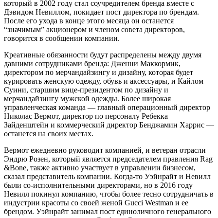
который в 2002 году стал соучредителем бренда вместе с
Дэвидом Невиллом, покидает пост директора по брендам.
После его ухода в конце этого месяца он останется
“значимым” акционером и членом совета директоров,
говорится в сообщении компании.
Креативные обязанности будут распределены между двумя
давними сотрудниками бренда: Дженни Маккормик,
директором по мерчандайзингу и дизайну, которая будет
курировать женскую одежду, обувь и аксессуары, и Кайлом
Суини, старшим вице-президентом по дизайну и
мерчандайзингу мужской одежды. Более широкая
управленческая команда — главный операционный директор
Николас Вермот, директор по персоналу Ребекка
Зайденштейн и коммерческий директор Бенджамин Харрис —
останется на своих местах.
Вермот ежедневно руководит компанией, и ветеран отрасли
Эндрю Розен, который является председателем правления Rag
&Bone, также активно участвует в управлении бизнесом,
сказал представитель компании. Когда-то Уэйнрайт и Невилл
были со-исполнительными директорами, но в 2016 году
Невилл покинул компанию, чтобы более тесно сотрудничать в
индустрии красоты со своей женой Gucci Westman и ее
брендом. Уэйнрайт занимал пост единоличного генерального