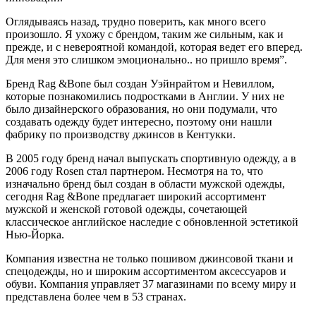
Оглядываясь назад, трудно поверить, как много всего
произошло. Я ухожу с брендом, таким же сильным, как и
прежде, и с невероятной командой, которая ведет его вперед.
Для меня это слишком эмоционально.. но пришло время”.
Бренд Rag &Bone был создан Уэйнрайтом и Невиллом,
которые познакомились подростками в Англии. У них не
было дизайнерского образования, но они подумали, что
создавать одежду будет интересно, поэтому они нашли
фабрику по производству джинсов в Кентукки.
В 2005 году бренд начал выпускать спортивную одежду, а в
2006 году Rosen стал партнером. Несмотря на то, что
изначально бренд был создан в области мужской одежды,
сегодня Rag &Bone предлагает широкий ассортимент
мужской и женской готовой одежды, сочетающей
классическое английское наследие с обновленной эстетикой
Нью-Йорка.
Компания известна не только пошивом джинсовой ткани и
спецодежды, но и широким ассортиментом аксессуаров и
обуви. Компания управляет 37 магазинами по всему миру и
представлена более чем в 53 странах.