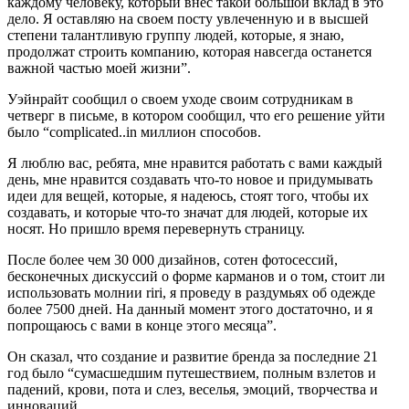
каждому человеку, который внес такой большой вклад в это
дело. Я оставляю на своем посту увлеченную и в высшей
степени талантливую группу людей, которые, я знаю,
продолжат строить компанию, которая навсегда останется
важной частью моей жизни”.
Уэйнрайт сообщил о своем уходе своим сотрудникам в
четверг в письме, в котором сообщил, что его решение уйти
было “complicated..in миллион способов.
Я люблю вас, ребята, мне нравится работать с вами каждый
день, мне нравится создавать что-то новое и придумывать
идеи для вещей, которые, я надеюсь, стоят того, чтобы их
создавать, и которые что-то значат для людей, которые их
носят. Но пришло время перевернуть страницу.
После более чем 30 000 дизайнов, сотен фотосессий,
бесконечных дискуссий о форме карманов и о том, стоит ли
использовать молнии riri, я проведу в раздумьях об одежде
более 7500 дней. На данный момент этого достаточно, и я
попрощаюсь с вами в конце этого месяца”.
Он сказал, что создание и развитие бренда за последние 21
год было “сумасшедшим путешествием, полным взлетов и
падений, крови, пота и слез, веселья, эмоций, творчества и
инноваций.