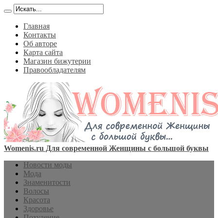
Главная
Контакты
Об авторе
Карта сайта
Магазин бижутерии
Правообладателям
Womenis.ru Для современной Женщины с большой буквы
Новости моды
Мода
Знаменитости
Волосы
Красота
Здоровье
Похудение