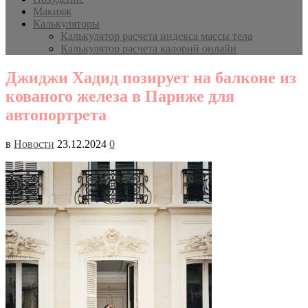
Макияж
Калькуляторы
Калькулятор расчета индекса массы тела
Калькулятор расчета калорий онлайн
Джиджи Хадид позирует на балконе из
кованого железа в Париже для
автопортрета
в
Новости
23.12.2024
0