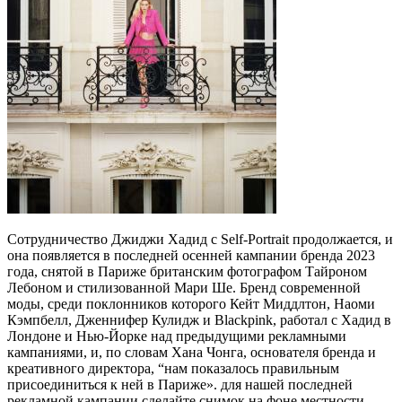
Сотрудничество Джиджи Хадид с Self-Portrait продолжается, и
она появляется в последней осенней кампании бренда 2023
года, снятой в Париже британским фотографом Тайроном
Лебоном и стилизованной Мари Ше. Бренд современной
моды, среди поклонников которого Кейт Миддлтон, Наоми
Кэмпбелл, Дженнифер Кулидж и Blackpink, работал с Хадид в
Лондоне и Нью-Йорке над предыдущими рекламными
кампаниями, и, по словам Хана Чонга, основателя бренда и
креативного директора, “нам показалось правильным
присоединиться к ней в Париже». для нашей последней
рекламной кампании сделайте снимок на фоне местности,