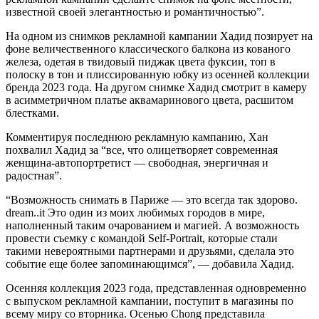
известной своей элегантностью и романтичностью”.
На одном из снимков рекламной кампании Хадид позирует на
фоне величественного классического балкона из кованого
железа, одетая в твидовый пиджак цвета фуксии, топ в
полоску в тон и плиссированную юбку из осенней коллекции
бренда 2023 года. На другом снимке Хадид смотрит в камеру
в асимметричном платье аквамаринового цвета, расшитом
блестками.
Комментируя последнюю рекламную кампанию, Хан
похвалил Хадид за “все, что олицетворяет современная
женщина-автопортретист — свободная, энергичная и
радостная”.
“Возможность снимать в Париже — это всегда так здорово.
dream..it Это один из моих любимых городов в мире,
наполненный таким очарованием и магией. А возможность
провести съемку с командой Self-Portrait, которые стали
такими невероятными партнерами и друзьями, сделала это
событие еще более запоминающимся”, — добавила Хадид.
Осенняя коллекция 2023 года, представленная одновременно
с выпуском рекламной кампании, поступит в магазины по
всему миру со вторника. Осенью Chong представила