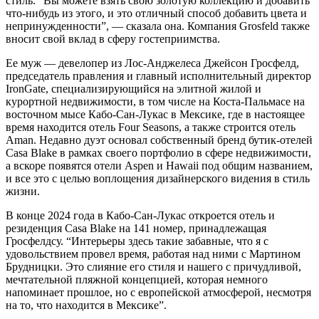
стиль. “Вы можете взять свою золотую коллекцию и добавить
что-нибудь из этого, и это отличный способ добавить цвета и
непринужденности”, — сказала она. Компания Grosfeld также
вносит свой вклад в сферу гостеприимства.
Ее муж — девелопер из Лос-Анджелеса Джейсон Гросфелд,
председатель правления и главный исполнительный директор
IronGate, специализирующийся на элитной жилой и
курортной недвижимости, в том числе на Коста-Пальмасе на
восточном мысе Кабо-Сан-Лукас в Мексике, где в настоящее
время находится отель Four Seasons, а также строится отель
Aman. Недавно дуэт основал собственный бренд бутик-отелей
Casa Blake в рамках своего портфолио в сфере недвижимости,
а вскоре появятся отели Aspen и Hawaii под общим названием,
и все это с целью воплощения дизайнерского видения в стиль
жизни.
В конце 2024 года в Кабо-Сан-Лукас откроется отель и
резиденция Casa Blake на 141 номер, принадлежащая
Гросфелдсу. “Интерьеры здесь такие забавные, что я с
удовольствием провел время, работая над ними с Мартином
Брудницки. Это слияние его стиля и нашего с причудливой,
мечтательной пляжной концепцией, которая немного
напоминает прошлое, но с европейской атмосферой, несмотря
на то, что находится в Мексике”.