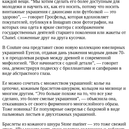
каждой вещи. “Мы хотим сделать его более доступным для
молодежи и научить их, как его носить, потому что носить
винтажные украшения с джинсами или футболкой — это
здорово”, — говорит Гросфельд, которая вдохновляет
покупателей, публикуя в Instagram свои фотографии, на
которых она одета в яркие свитера с изображением
государственных деятелей старшего поколения или жакеты от
Chanel. сложенные друг на друга кусочки.
В Couture она представит свою новую коллекцию ювелирных
украшений Eyecon, отдавая дань уважения модным дивам 70-
х и преодолевая разрыв между древней и современной
мифологией. “Все начинается с одной детали”, — говорит
она, демонстрируя подвеску с бриллиантами и сапфирами в
виде абстрактного глаза.
Ее можно сочетать с множеством украшений: колье на
цепочке, кожаным браслетом-шнурком, кольцом на мизинце и
многим другим. “Это больше похоже на то, что все уже
сделано, это более смелые украшения”, — объяснила она,
отказавшись от своего фирменного многослойного образа.
Тоже новинка? Ее популярные ожерелья с бахромой в виде
пальмовых листьев и двухэтажных украшений.
Браслеты из кожаного шнура Stone mariner — это тоже свежий