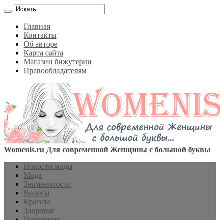
Главная
Контакты
Об авторе
Карта сайта
Магазин бижутерии
Правообладателям
Womenis.ru Для современной Женщины с большой буквы
Новости моды
Мода
Знаменитости
Волосы
Красота
Здоровье
Похудение