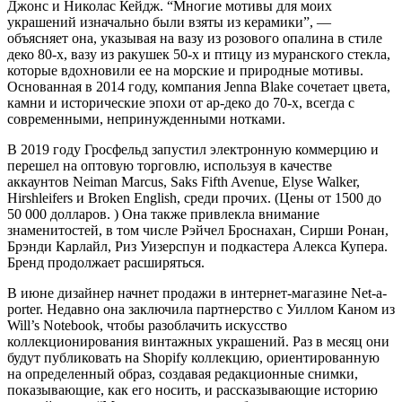
Джонс и Николас Кейдж. “Многие мотивы для моих
украшений изначально были взяты из керамики”, —
объясняет она, указывая на вазу из розового опалина в стиле
деко 80-х, вазу из ракушек 50-х и птицу из муранского стекла,
которые вдохновили ее на морские и природные мотивы.
Основанная в 2014 году, компания Jenna Blake сочетает цвета,
камни и исторические эпохи от ар-деко до 70-х, всегда с
современными, непринужденными нотками.
В 2019 году Гросфельд запустил электронную коммерцию и
перешел на оптовую торговлю, используя в качестве
аккаунтов Neiman Marcus, Saks Fifth Avenue, Elyse Walker,
Hirshleifers и Broken English, среди прочих. (Цены от 1500 до
50 000 долларов. ) Она также привлекла внимание
знаменитостей, в том числе Рэйчел Броснахан, Сирши Ронан,
Брэнди Карлайл, Риз Уизерспун и подкастера Алекса Купера.
Бренд продолжает расширяться.
В июне дизайнер начнет продажи в интернет-магазине Net-a-
porter. Недавно она заключила партнерство с Уиллом Каном из
Will’s Notebook, чтобы разоблачить искусство
коллекционирования винтажных украшений. Раз в месяц они
будут публиковать на Shopify коллекцию, ориентированную
на определенный образ, создавая редакционные снимки,
показывающие, как его носить, и рассказывающие историю