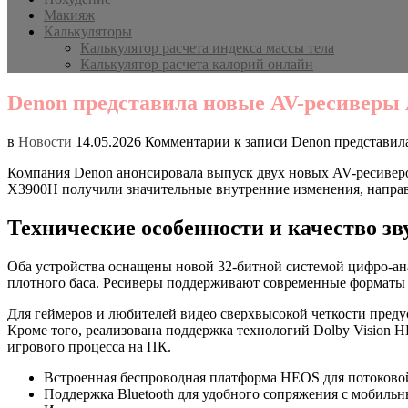
Макияж
Калькуляторы
Калькулятор расчета индекса массы тела
Калькулятор расчета калорий онлайн
Denon представила новые AV-ресиверы
в
Новости
14.05.2026
Комментарии
к записи Denon представи
Компания Denon анонсировала выпуск двух новых AV-ресивер
X3900H получили значительные внутренние изменения, напра
Технические особенности и качество зв
Оба устройства оснащены новой 32-битной системой цифро-ана
плотного баса. Ресиверы поддерживают современные форматы о
Для геймеров и любителей видео сверхвысокой четкости преду
Кроме того, реализована поддержка технологий Dolby Vision 
игрового процесса на ПК.
Встроенная беспроводная платформа HEOS для потоково
Поддержка Bluetooth для удобного сопряжения с мобиль