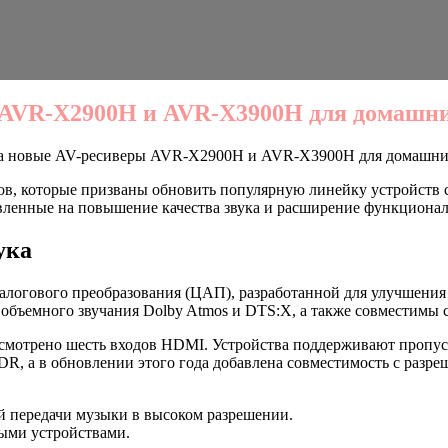
 AVR-X2900H и AVR-X3900H для домашни
ла новые AV-ресиверы AVR-X2900H и AVR-X3900H для домашни
ов, которые призваны обновить популярную линейку устройств
вленные на повышение качества звука и расширение функциона
ука
логового преобразования (ЦАП), разработанной для улучшения 
бъемного звучания Dolby Atmos и DTS:X, а также совместимы с 
смотрено шесть входов HDMI. Устройства поддерживают пропуск 
HDR, а в обновлении этого года добавлена совместимость с разр
й передачи музыки в высоком разрешении.
ными устройствами.