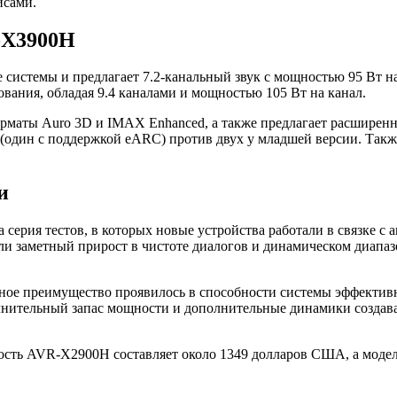
исами.
-X3900H
стемы и предлагает 7.2-канальный звук с мощностью 95 Вт на 
ания, обладая 9.4 каналами и мощностью 105 Вт на канал.
маты Auro 3D и IMAX Enhanced, а также предлагает расширенны
(один с поддержкой eARC) против двух у младшей версии. Так
и
ерия тестов, в которых новые устройства работали в связке с а
заметный прирост в чистоте диалогов и динамическом диапазон
ное преимущество проявилось в способности системы эффективн
олнительный запас мощности и дополнительные динамики создав
мость AVR-X2900H составляет около 1349 долларов США, а мод