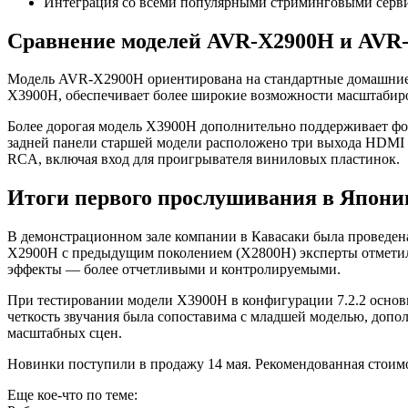
Интеграция со всеми популярными стриминговыми серв
Сравнение моделей AVR-X2900H и AVR
Модель AVR-X2900H ориентирована на стандартные домашние си
X3900H, обеспечивает более широкие возможности масштабиров
Более дорогая модель X3900H дополнительно поддерживает фор
задней панели старшей модели расположено три выхода HDMI 
RCA, включая вход для проигрывателя виниловых пластинок.
Итоги первого прослушивания в Япони
В демонстрационном зале компании в Кавасаки была проведена с
X2900H с предыдущим поколением (X2800H) эксперты отметили 
эффекты — более отчетливыми и контролируемыми.
При тестировании модели X3900H в конфигурации 7.2.2 основ
четкость звучания была сопоставима с младшей моделью, доп
масштабных сцен.
Новинки поступили в продажу 14 мая. Рекомендованная стои
Еще кое-что по теме: