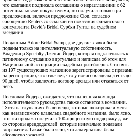
что компания подписала соглашения о неразглашении с 62
потенциальными покупателями, но получила только три
предложения, включая предложение Cion, согласно
сообщению Reuters со ссылкой на показания финансового
консультанта David’s Bridal Сурбхи Гупты на судебном
заседании.
По данным Adore Bridal &amp, две другие заявки были
поданы только на интеллектуальную собственность,
Владелица Specialty Дженис Йодер, которая подключилась к
пятничному слушанию виртуально и написала об этом для
Национальной ассоциации свадебных ритейлеров. Сто пять
из 197 существующих магазинов зарегистрированы с правами
на регистрацию, что означает, что у нового владельца есть до
90 дней, чтобы заключить договор аренды или отказаться от
него.
По словам Йодера, ожидается, что нынешняя команда
исполнительного руководства также останется в компании.
“Хотя на слушаниях были вещи, которые шокировали меня
как независимого владельца свадебного магазина, было ясно,
что эта продажа получила 100-процентную поддержку даже
со стороны арендодателей, которые изначально подавали
возражения. Также было ясно, что альтернатива была
абсолютно ужасной.