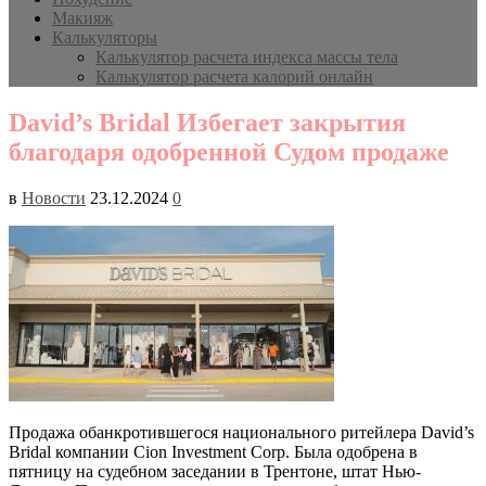
Макияж
Калькуляторы
Калькулятор расчета индекса массы тела
Калькулятор расчета калорий онлайн
David’s Bridal Избегает закрытия
благодаря одобренной Судом продаже
в
Новости
23.12.2024
0
Продажа обанкротившегося национального ритейлера David’s
Bridal компании Cion Investment Corp. Была одобрена в
пятницу на судебном заседании в Трентоне, штат Нью-