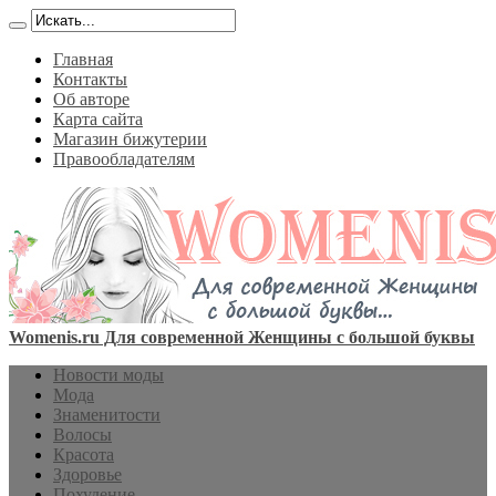
Главная
Контакты
Об авторе
Карта сайта
Магазин бижутерии
Правообладателям
Womenis.ru Для современной Женщины с большой буквы
Новости моды
Мода
Знаменитости
Волосы
Красота
Здоровье
Похудение