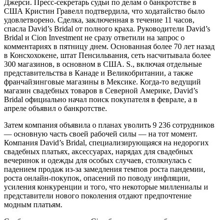
Джерси. Пресс-секретарь судьи по делам о банкротстве в
США Кристин Гравелл подтвердила, что ходатайство было
удовлетворено. Сделка, заключенная в течение 11 часов,
спасла David’s Bridal от полного краха. Руководители David’s
Bridal и Cion Investment не сразу ответили на запрос о
комментариях в пятницу днем. Основанная более 70 лет назад
в Консхохокене, штат Пенсильвания, сеть насчитывала более
300 магазинов, в основном в США. S., включая отдельные
представительства в Канаде и Великобритании, а также
франчайзинговые магазины в Мексике. Когда-то ведущий
магазин свадебных товаров в Северной Америке, David’s
Bridal официально начал поиск покупателя в феврале, а в
апреле объявил о банкротстве.
Затем компания объявила о планах уволить 9 236 сотрудников
— основную часть своей рабочей силы — на тот момент.
Компания David’s Bridal, специализирующаяся на недорогих
свадебных платьях, аксессуарах, нарядах для свадебных
вечеринок и одежды для особых случаев, столкнулась с
падением продаж из-за замедления темпов роста пандемии,
роста онлайн-покупок, опасений по поводу инфляции,
усиления конкуренции и того, что некоторые миллениалы и
представители нового поколения отдают предпочтение
модным платьям.