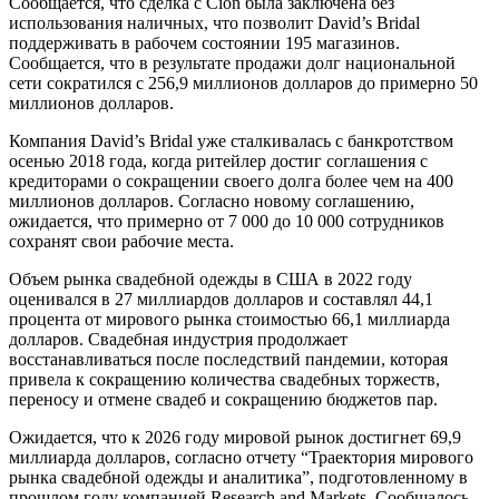
Сообщается, что сделка с Cion была заключена без
использования наличных, что позволит David’s Bridal
поддерживать в рабочем состоянии 195 магазинов.
Сообщается, что в результате продажи долг национальной
сети сократился с 256,9 миллионов долларов до примерно 50
миллионов долларов.
Компания David’s Bridal уже сталкивалась с банкротством
осенью 2018 года, когда ритейлер достиг соглашения с
кредиторами о сокращении своего долга более чем на 400
миллионов долларов. Согласно новому соглашению,
ожидается, что примерно от 7 000 до 10 000 сотрудников
сохранят свои рабочие места.
Объем рынка свадебной одежды в США в 2022 году
оценивался в 27 миллиардов долларов и составлял 44,1
процента от мирового рынка стоимостью 66,1 миллиарда
долларов. Свадебная индустрия продолжает
восстанавливаться после последствий пандемии, которая
привела к сокращению количества свадебных торжеств,
переносу и отмене свадеб и сокращению бюджетов пар.
Ожидается, что к 2026 году мировой рынок достигнет 69,9
миллиарда долларов, согласно отчету “Траектория мирового
рынка свадебной одежды и аналитика”, подготовленному в
прошлом году компанией Research and Markets. Сообщалось,