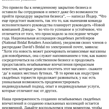
Это привело бы к немедленному закрытию бизнеса и
оставило бы сотрудников и невест даже без возможности
пройти процедуру закрытия бизнеса”, — написал Йодер. “Что
еще предстоит выяснить, так это то, как нынешняя команда
исполнительного руководства планирует руководить «Новой
компанией Дэвида». ’во что-то успешное и устойчивое, что
отличается от того, что происходило за последние четыре
года. Национальная ассоциация свадебных ритейлеров
(National Bridal Retailers Association), уведомляя своих членов о
распродаже David’s Bridal по электронной почте, заявила:
“Хотя эта новость может разочаровать независимые магазины
для новобрачных, она служит напоминанием о том, как важно
сосредоточиться на собственном бизнесе и продолжать
предоставлять незабываемые впечатления прекрасным
невестам, которые решили посетить этот магазин». скажите
‘да’ в наших местных бутиках. “В то время как индустрия
свадебных торжеств продолжает развиваться, у нас есть
уникальная возможность продемонстрировать
индивидуальный подход, опыт и индивидуальные услуги,
которые отличают нас от других.
Наша приверженность созданию незабываемых свадебных
впечатлений и созданию изысканных коллекций остается
неизменной. Давайте воспользуемся этим моментом, чтобы