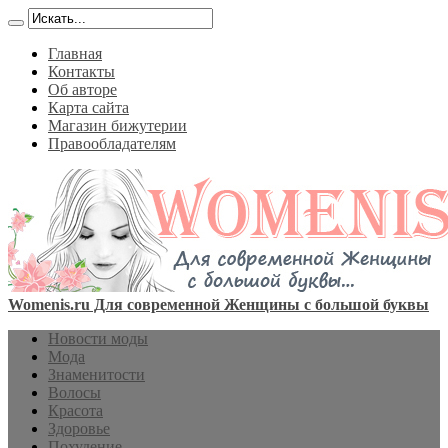
Главная
Контакты
Об авторе
Карта сайта
Магазин бижутерии
Правообладателям
Womenis.ru Для современной Женщины с большой буквы
Новости моды
Мода
Знаменитости
Волосы
Красота
Здоровье
Похудение