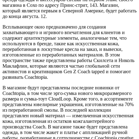
магазина в Сохо по адресу Принс-стрит, 143. Магазин,
который является первым в Северной Америке, будет работать
до конца августа. 12.
Всплывающее окно предназначено для создания
захватывающего и игривого впечатления для клиентов и
содержит архитектурные элементы, аналогичные тем, что
используются в бренде, такие как искусственная кожа,
переработанная в лоскутные кресла на заказ, и вывески,
изготовленные из переработанных материалов. В этом
пространстве также представлены работы Скилсета и Николь
Маклафлин, которые являются частью глобальной сети
активистов и креативщиков Gen Z Coach tapped и помогают
развивать Coachtopia.
В магазине будут представлены последние новинки от
Coachtopia, в том числе эрго-сумка нового микроразмерного
размера и сумка-тоут CloudLoop. Кроме того, в ассортименте
представлены ювелирные украшения, изготовленные на 70%
из переработанной смолы. В последней коллекции
представлен новый материал — измельченная искусственная
кожа, изготовленная из остатков кожгалантерейного
производства Coach. В магазине также будет представлена
одежда, в том числе жакет и платье с аппликацией ручной
работы, разработанные в сотрудничестве с Coachtopia creative