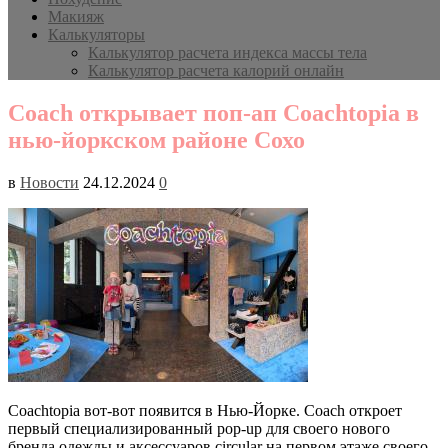
Макияж
Калькуляторы
Калькулятор расчета индекса массы тела
Калькулятор расчета калорий онлайн
Coach открывает поп-ап Coachtopia в
нью-йоркском районе Сохо
в
Новости
24.12.2024
0
Coachtopia вот-вот появится в Нью-Йорке. Coach откроет
первый специализированный pop-up для своего нового
бренда одежды и аксессуаров circular на первом этаже своего