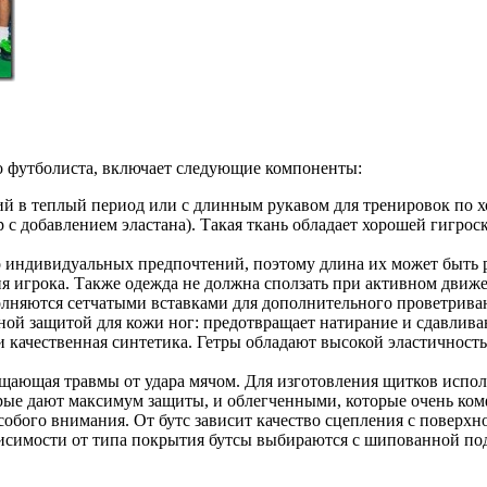
о футболиста, включает следующие компоненты:
ий в теплый период или с длинным рукавом для тренировок по 
 с добавлением эластана). Такая ткань обладает хорошей гигрос
 индивидуальных предпочтений, поэтому длина их может быть р
я игрока. Также одежда не должна сползать при активном движ
лняются сетчатыми вставками для дополнительного проветрива
ой защитой для кожи ног: предотвращает натирание и сдавлива
 качественная синтетика. Гетры обладают высокой эластичностью
щающая травмы от удара мячом. Для изготовления щитков испол
ые дают максимум защиты, и облегченными, которые очень ком
собого внимания. От бутс зависит качество сцепления с поверхн
висимости от типа покрытия бутсы выбираются с шипованной по