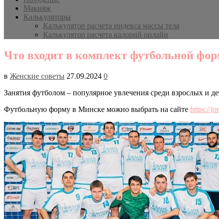
Макияж
Калькуляторы
Калькулятор расчета индекса массы тела
Калькулятор расчета калорий онлайн
Что входит в комплект футбольной фо
в
Женские советы
27.09.2024
0
Занятия футболом – популярное увлечения среди взрослых и 
Футбольную форму в Минске можно выбрать на сайте
https://j