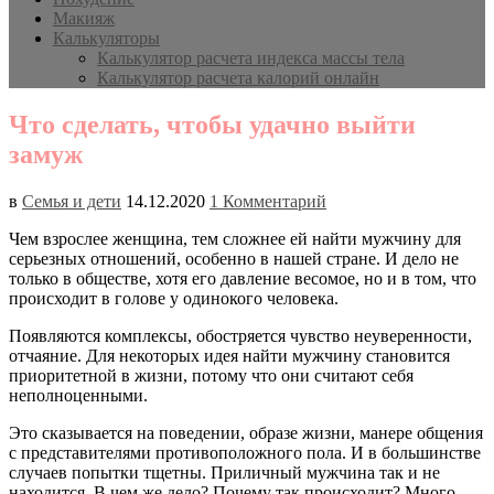
Макияж
Калькуляторы
Калькулятор расчета индекса массы тела
Калькулятор расчета калорий онлайн
Что сделать, чтобы удачно выйти
замуж
в
Семья и дети
14.12.2020
1 Комментарий
Чем взрослее женщина, тем сложнее ей найти мужчину для
серьезных отношений, особенно в нашей стране. И дело не
только в обществе, хотя его давление весомое, но и в том, что
происходит в голове у одинокого человека.
Появляются комплексы, обостряется чувство неуверенности,
отчаяние. Для некоторых идея найти мужчину становится
приоритетной в жизни, потому что они считают себя
неполноценными.
Это сказывается на поведении, образе жизни, манере общения
с представителями противоположного пола. И в большинстве
случаев попытки тщетны. Приличный мужчина так и не
находится. В чем же дело? Почему так происходит? Много