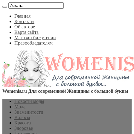
Главная
Контакты
Об авторе
Карта сайта
Магазин бижутерии
Правообладателям
Womenis.ru Для современной Женщины с большой буквы
Новости моды
Мода
Знаменитости
Волосы
Красота
Здоровье
Похудение