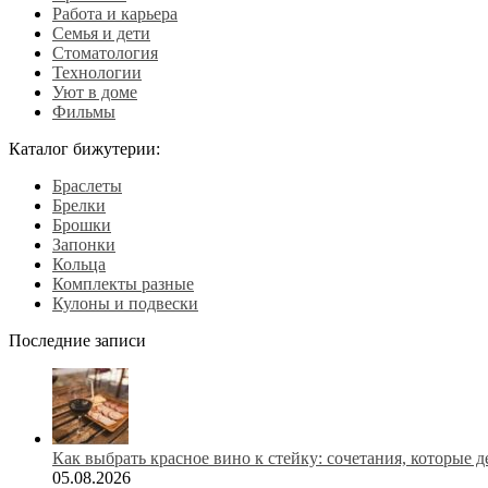
Работа и карьера
Семья и дети
Стоматология
Технологии
Уют в доме
Фильмы
Каталог бижутерии:
Браслеты
Брелки
Брошки
Запонки
Кольца
Комплекты разные
Кулоны и подвески
Последние записи
Как выбрать красное вино к стейку: сочетания, которые 
05.08.2026