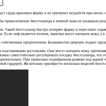
аст груди красивую форму и не причинит неудобств при носке,
обы прикосновение бюстгальтера к нежной коже не вызывало раз
ь. Такой бюстгальтер быстро потеряет форму и перестанет спра
и. Если лиф окажется тесным, чашечки могут натирать кожу, а в
а собственные предпочтения. Большинство девушек отдают пре
и пластиковыми косточками. Они могут натирать кожу, причиняя
жно самостоятельно регулировать посадку бюстгальтера, что оч
 горизонтально. При правильно подобранном размере под задней 
свой гардероб. Желательно приобрести несколько моделей бюстг