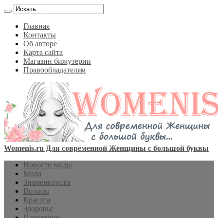
Главная
Контакты
Об авторе
Карта сайта
Магазин бижутерии
Правообладателям
Womenis.ru Для современной Женщины с большой буквы
Новости моды
Мода
Знаменитости
Волосы
Красота
Здоровье
Похудение