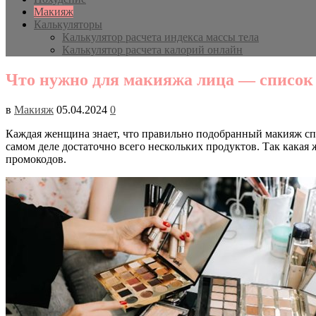
Макияж
Калькуляторы
Калькулятор расчета индекса массы тела
Калькулятор расчета калорий онлайн
Что нужно для макияжа лица — список
в
Макияж
05.04.2024
0
Каждая женщина знает, что правильно подобранный макияж спо
самом деле достаточно всего нескольких продуктов. Так какая
промокодов.