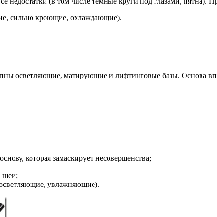
все недостатки (в том числе темные круги под глазами, пятна).
ие, сильно кроющие, охлаждающие).
упны осветляющие, матирующие и лифтинговые базы. Основа впи
снову, которая замаскирует несовершенства;
а шеи;
, осветляющие, увлажняющие).