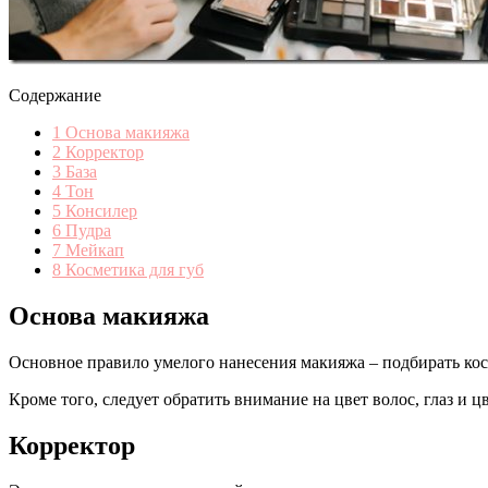
Содержание
1
Основа макияжа
2
Корректор
3
База
4
Тон
5
Консилер
6
Пудра
7
Мейкап
8
Косметика для губ
Основа макияжа
Основное правило умелого нанесения макияжа – подбирать кос
Кроме того, следует обратить внимание на цвет волос, глаз и 
Корректор