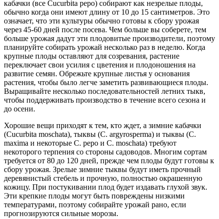
кабачки (все Cucurbita pepo) собирают как незрелые плоды,
обычно когда они имеют длину от 10 до 15 сантиметров. Это
означает, что эти культуры обычно готовы к сбору урожая
через 45-60 дней после посева. Чем больше вы соберете, тем
больше урожая дадут эти плодовитые производители, поэтому
планируйте собирать урожай несколько раз в неделю. Когда
крупные плоды оставляют для созревания, растение
переключает свои усилия с цветения и плодоношения на
развитие семян. Обрежьте крупные листья у основания
растения, чтобы было легче заметить развивающиеся плоды.
Выращивайте несколько последовательностей летних тыкв,
чтобы поддерживать производство в течение всего сезона и
до осени.
Хорошие вещи приходят к тем, кто ждет, а зимние кабачки
(Cucurbita moschata), тыквы (C. argyrosperma) и тыквы (C.
maxima и некоторые C. pepo и C. moschata) требуют
некоторого терпения со стороны садоводов. Многим сортам
требуется от 80 до 120 дней, прежде чем плоды будут готовы к
сбору урожая. Зрелые зимние тыквы будут иметь прочный
деревянистый стебель и прочную, полностью окрашенную
кожицу. При постукивании плод будет издавать глухой звук.
Эти крепкие плоды могут быть повреждены низкими
температурами, поэтому собирайте урожай рано, если
прогнозируются сильные морозы.