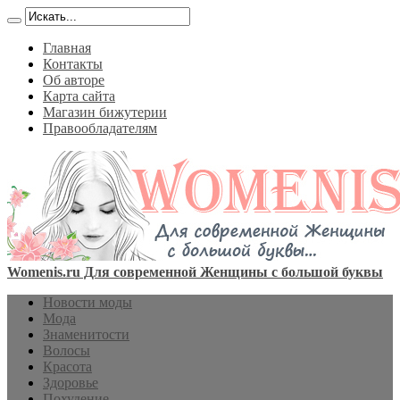
Главная
Контакты
Об авторе
Карта сайта
Магазин бижутерии
Правообладателям
Womenis.ru Для современной Женщины с большой буквы
Новости моды
Мода
Знаменитости
Волосы
Красота
Здоровье
Похудение