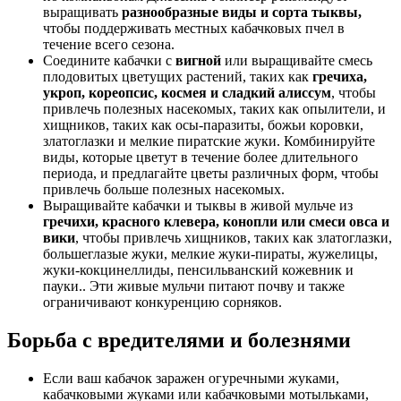
выращивать
разнообразные виды и сорта тыквы,
чтобы поддерживать местных кабачковых пчел в
течение всего сезона.
Соедините кабачки с
вигной
или выращивайте смесь
плодовитых цветущих растений, таких как
гречиха,
укроп, кореопсис, космея и сладкий алиссум
, чтобы
привлечь полезных насекомых, таких как опылители, и
хищников, таких как осы-паразиты, божьи коровки,
златоглазки и мелкие пиратские жуки. Комбинируйте
виды, которые цветут в течение более длительного
периода, и предлагайте цветы различных форм, чтобы
привлечь больше полезных насекомых.
Выращивайте кабачки и тыквы в живой мульче из
гречихи, красного клевера, конопли или смеси овса и
вики
, чтобы привлечь хищников, таких как златоглазки,
большеглазые жуки, мелкие жуки-пираты, жужелицы,
жуки-кокцинеллиды, пенсильванский кожевник и
пауки.. Эти живые мульчи питают почву и также
ограничивают конкуренцию сорняков.
Борьба с вредителями и болезнями
Если ваш кабачок заражен огуречными жуками,
кабачковыми жуками или кабачковыми мотыльками,