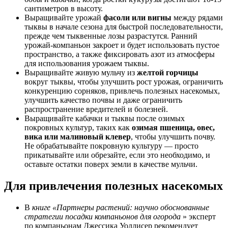
сантиметров в высоту.
Выращивайте урожай
фасоли или вигны
между рядами
тыквы в начале сезона для быстрой последовательности,
прежде чем тыквенные лозы разрастутся. Ранний
урожай-компаньон закроет и будет использовать пустое
пространство, а также фиксировать азот из атмосферы
для использования урожаем тыквы.
Выращивайте живую мульчу из
желтой горчицы
вокруг тыквы, чтобы улучшить рост урожая, ограничить
конкуренцию сорняков, привлечь полезных насекомых,
улучшить качество почвы и даже ограничить
распространение вредителей и болезней.
Выращивайте кабачки и тыквы после озимых
покровных культур, таких как
озимая пшеница, овес,
вика или малиновый клевер
, чтобы улучшить почву.
Не обрабатывайте покровную культуру — просто
прикатывайте или обрезайте, если это необходимо, и
оставьте остатки поверх земли в качестве мульчи.
Для привлечения полезных насекомых
В
книге «Партнеры растений: научно обоснованные
стратегии посадки компаньонов для огорода
» эксперт
по компаньонам Джессика Уоллисер рекомендует