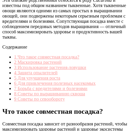
Эти близкие родственники относятся к роду
Cucurbita
и
известны под общим названием тыквенные. Хотя тыквенные
овощи являются одними из самых простых в выращивании
овощей, они подвержены некоторым серьезным проблемам с
вредителями и болезнями. Сопутствующая посадка вместе с
соблюдением передовых методов выращивания — отличный
способ максимизировать здоровье и продуктивность вашей
тыквы.
Содержание
1
Что такое совместная посадка?
2
Маскировка растений
3
Использование растения-ловушки
4
Защита опылителей
5
Для улучшения роста
6
Для привлечения полезных насекомых
7
Борьба с вредителями и болезнями
8
Советы по выращиванию сквоша
9
Советы по севообороту
Что такое совместная посадка?
Совместная посадка зависит от разнообразия растений, чтобы
максимизировать здоровье растений и здоровье экосистемы