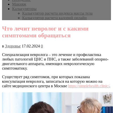
Макияж
Калькуляторы
Калькулятор расчета индекса массы тела
Калькулятор расчета калорий онлайн
Что лечит невролог и с какими
симптомами обращаться
в
Здоровье
17.02.2024
0
Специализация невролога – это лечение и профилактика
любых патологий ЦНС и ПНС, а также заболеваний опорно-
двигательного аппарата, имеющих неврологическую
симптоматику.
Существует ряд симптомов, при которых показана
консультация невролога, записаться на которую можно на
сайте медицинского центра в Москве
https://simplehealth.clinic/
.