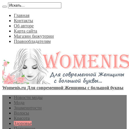
Главная
Контакты
Об авторе
Карта сайта
Магазин бижутерии
Правообладателям
Womenis.ru Для современной Женщины с большой буквы
Новости моды
Мода
Знаменитости
Волосы
Красота
Здоровье
Похудение