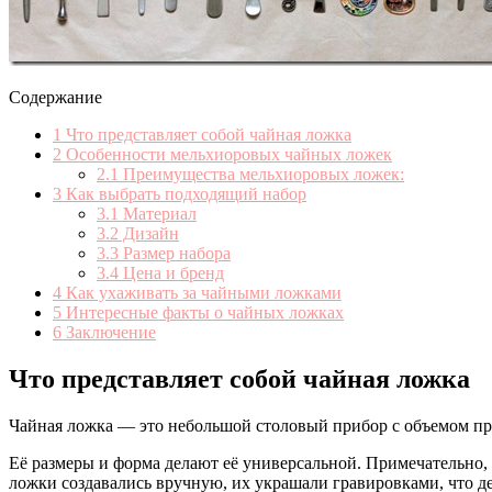
Содержание
1
Что представляет собой чайная ложка
2
Особенности мельхиоровых чайных ложек
2.1
Преимущества мельхиоровых ложек:
3
Как выбрать подходящий набор
3.1
Материал
3.2
Дизайн
3.3
Размер набора
3.4
Цена и бренд
4
Как ухаживать за чайными ложками
5
Интересные факты о чайных ложках
6
Заключение
Что представляет собой чайная ложка
Чайная ложка — это небольшой столовый прибор с объемом пр
Её размеры и форма делают её универсальной. Примечательно, ч
ложки создавались вручную, их украшали гравировками, что 