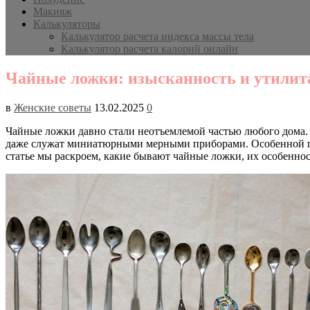
Макияж
Калькуляторы
Калькулятор расчета индекса массы тела
Калькулятор расчета калорий онлайн
Чайные ложки: изысканность и утилита
в
Женские советы
13.02.2025
0
Чайные ложки давно стали неотъемлемой частью любого дома. 
даже служат миниатюрными мерными приборами. Особенной 
статье мы раскроем, какие бывают чайные ложки, их особеннос