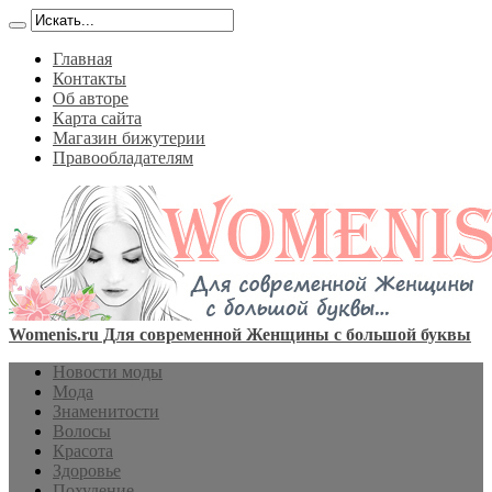
Главная
Контакты
Об авторе
Карта сайта
Магазин бижутерии
Правообладателям
Womenis.ru Для современной Женщины с большой буквы
Новости моды
Мода
Знаменитости
Волосы
Красота
Здоровье
Похудение