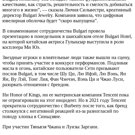
качествами, как страсть, решительность и смелость добиваться
многого в жизни”, — сказала Лючия Сильвестри, креативный
директор Bulgari Jewelry. Компания заявила, что цифровая
ювелирная оболочка будет “скоро выпущена”.
В ознаменование сотрудничества Bulgari провела
презентацию в понедельник в шанхайском отеле Bulgari Hotel,
на которой китайская актриса Гульназар выступила в роли
косплеера Ми Юэ.
Звездные игроки и влиятельные люди также вышли на сцену,
чтобы принять участие в конкурсе перформансов. Подливая
масла в огонь, китайские пользователи Сети призывают
послов Bulgari, в том числе Шу Ци, Лю Ифэй, Лю Вэнь, Ян
Ян, Ву Лэй, Тонг Лия, Фан Чэнчэн, Вэнь Ци и Чжао Луси,
разорвать отношения с брендом.
Ни Honor of Kings, ни ее материнская компания Tencent пока
не отреагировали на этот инцидент. Но в 2021 году Tencent
прекратила сотрудничество с Burberry после того, как бренд
столкнулся с негативной реакцией из-за разногласий по
поводу хлопка в Синьцзяне.
При участии Тяньвэя Чжана и Луизы Заргани.