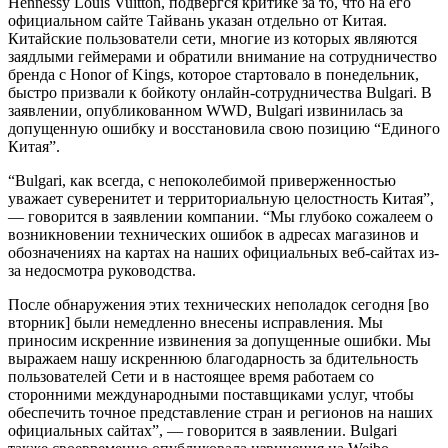
Hennessy Louis Vuitton, подвергся критике за то, что на его
официальном сайте Тайвань указан отдельно от Китая.
Китайские пользователи сети, многие из которых являются
заядлыми геймерами и обратили внимание на сотрудничество
бренда с Honor of Kings, которое стартовало в понедельник,
быстро призвали к бойкоту онлайн-сотрудничества Bulgari. В
заявлении, опубликованном WWD, Bulgari извинилась за
допущенную ошибку и восстановила свою позицию “Единого
Китая”.
“Bulgari, как всегда, с непоколебимой приверженностью
уважает суверенитет и территориальную целостность Китая”,
— говорится в заявлении компании. “Мы глубоко сожалеем о
возникновении технических ошибок в адресах магазинов и
обозначениях на картах на наших официальных веб-сайтах из-
за недосмотра руководства.
После обнаружения этих технических неполадок сегодня [во
вторник] были немедленно внесены исправления. Мы
приносим искренние извинения за допущенные ошибки. Мы
выражаем нашу искреннюю благодарность за бдительность
пользователей Сети и в настоящее время работаем со
сторонними международными поставщиками услуг, чтобы
обеспечить точное представление стран и регионов на наших
официальных сайтах”, — говорится в заявлении. Bulgari