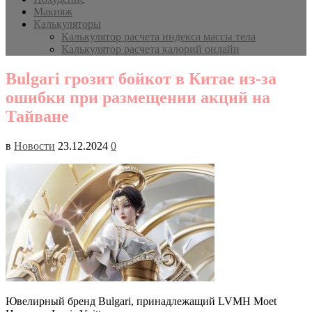
Макияж
Калькуляторы
Калькулятор расчета индекса массы тела
Калькулятор расчета калорий онлайн
Bulgari грозит бойкот в Китае из-за
ошибки при размещении акций на
Тайване
в
Новости
23.12.2024
0
Ювелирный бренд Bulgari, принадлежащий LVMH Moet