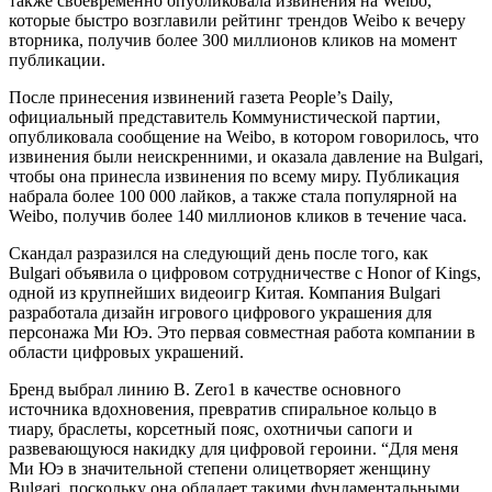
также своевременно опубликовала извинения на Weibo,
которые быстро возглавили рейтинг трендов Weibo к вечеру
вторника, получив более 300 миллионов кликов на момент
публикации.
После принесения извинений газета People’s Daily,
официальный представитель Коммунистической партии,
опубликовала сообщение на Weibo, в котором говорилось, что
извинения были неискренними, и оказала давление на Bulgari,
чтобы она принесла извинения по всему миру. Публикация
набрала более 100 000 лайков, а также стала популярной на
Weibo, получив более 140 миллионов кликов в течение часа.
Скандал разразился на следующий день после того, как
Bulgari объявила о цифровом сотрудничестве с Honor of Kings,
одной из крупнейших видеоигр Китая. Компания Bulgari
разработала дизайн игрового цифрового украшения для
персонажа Ми Юэ. Это первая совместная работа компании в
области цифровых украшений.
Бренд выбрал линию B. Zero1 в качестве основного
источника вдохновения, превратив спиральное кольцо в
тиару, браслеты, корсетный пояс, охотничьи сапоги и
развевающуюся накидку для цифровой героини. “Для меня
Ми Юэ в значительной степени олицетворяет женщину
Bulgari, поскольку она обладает такими фундаментальными