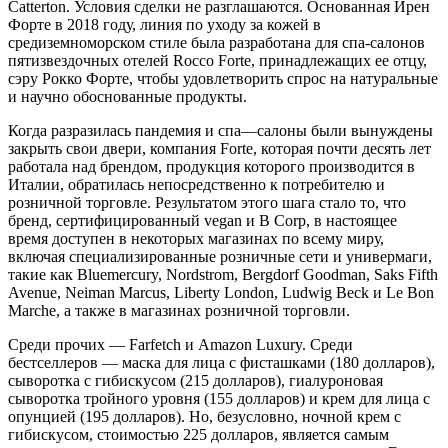
Catterton. Условия сделки не разглашаются. Основанная Ирен
Форте в 2018 году, линия по уходу за кожей в
средиземноморском стиле была разработана для спа-салонов
пятизвездочных отелей Rocco Forte, принадлежащих ее отцу,
сэру Рокко Форте, чтобы удовлетворить спрос на натуральные
и научно обоснованные продукты.
Когда разразилась пандемия и спа—салоны были вынуждены
закрыть свои двери, компания Forte, которая почти десять лет
работала над брендом, продукция которого производится в
Италии, обратилась непосредственно к потребителю и
розничной торговле. Результатом этого шага стало то, что
бренд, сертифицированный vegan и B Corp, в настоящее
время доступен в некоторых магазинах по всему миру,
включая специализированные розничные сети и универмаги,
такие как Bluemercury, Nordstrom, Bergdorf Goodman, Saks Fifth
Avenue, Neiman Marcus, Liberty London, Ludwig Beck и Le Bon
Marche, а также в магазинах розничной торговли.
Среди прочих — Farfetch и Amazon Luxury. Среди
бестселлеров — маска для лица с фисташками (180 долларов),
сыворотка с гибискусом (215 долларов), гиалуроновая
сыворотка тройного уровня (155 долларов) и крем для лица с
опунцией (195 долларов). Но, безусловно, ночной крем с
гибискусом, стоимостью 225 долларов, является самым