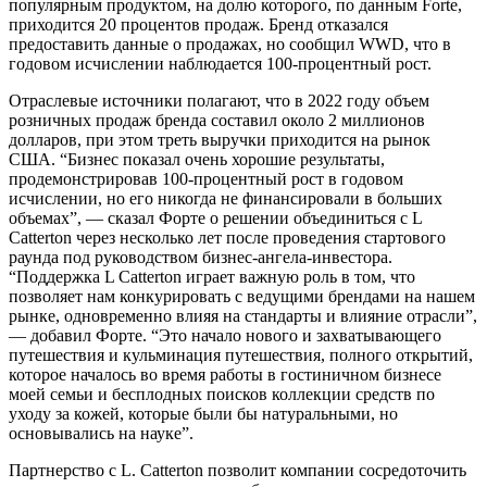
популярным продуктом, на долю которого, по данным Forte,
приходится 20 процентов продаж. Бренд отказался
предоставить данные о продажах, но сообщил WWD, что в
годовом исчислении наблюдается 100-процентный рост.
Отраслевые источники полагают, что в 2022 году объем
розничных продаж бренда составил около 2 миллионов
долларов, при этом треть выручки приходится на рынок
США. “Бизнес показал очень хорошие результаты,
продемонстрировав 100-процентный рост в годовом
исчислении, но его никогда не финансировали в больших
объемах”, — сказал Форте о решении объединиться с L
Catterton через несколько лет после проведения стартового
раунда под руководством бизнес-ангела-инвестора.
“Поддержка L Catterton играет важную роль в том, что
позволяет нам конкурировать с ведущими брендами на нашем
рынке, одновременно влияя на стандарты и влияние отрасли”,
— добавил Форте. “Это начало нового и захватывающего
путешествия и кульминация путешествия, полного открытий,
которое началось во время работы в гостиничном бизнесе
моей семьи и бесплодных поисков коллекции средств по
уходу за кожей, которые были бы натуральными, но
основывались на науке”.
Партнерство с L. Catterton позволит компании сосредоточить