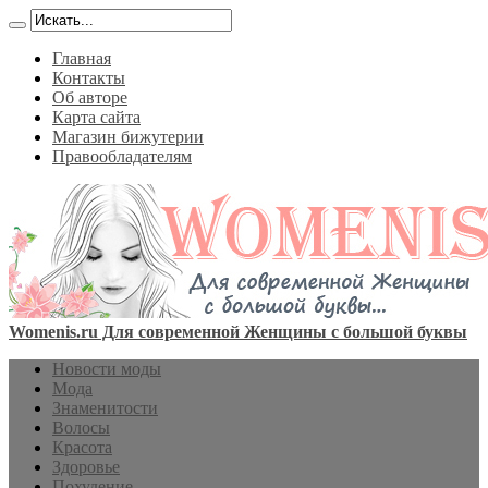
Главная
Контакты
Об авторе
Карта сайта
Магазин бижутерии
Правообладателям
Womenis.ru Для современной Женщины с большой буквы
Новости моды
Мода
Знаменитости
Волосы
Красота
Здоровье
Похудение