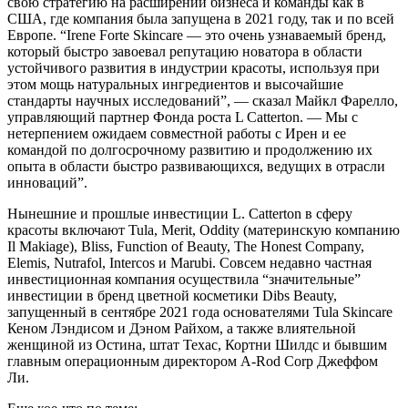
свою стратегию на расширении бизнеса и команды как в
США, где компания была запущена в 2021 году, так и по всей
Европе. “Irene Forte Skincare — это очень узнаваемый бренд,
который быстро завоевал репутацию новатора в области
устойчивого развития в индустрии красоты, используя при
этом мощь натуральных ингредиентов и высочайшие
стандарты научных исследований”, — сказал Майкл Фарелло,
управляющий партнер Фонда роста L Catterton. — Мы с
нетерпением ожидаем совместной работы с Ирен и ее
командой по долгосрочному развитию и продолжению их
опыта в области быстро развивающихся, ведущих в отрасли
инноваций”.
Нынешние и прошлые инвестиции L. Catterton в сферу
красоты включают Tula, Merit, Oddity (материнскую компанию
Il Makiage), Bliss, Function of Beauty, The Honest Company,
Elemis, Nutrafol, Intercos и Marubi. Совсем недавно частная
инвестиционная компания осуществила “значительные”
инвестиции в бренд цветной косметики Dibs Beauty,
запущенный в сентябре 2021 года основателями Tula Skincare
Кеном Лэндисом и Дэном Райхом, а также влиятельной
женщиной из Остина, штат Техас, Кортни Шилдс и бывшим
главным операционным директором A-Rod Corp Джеффом
Ли.