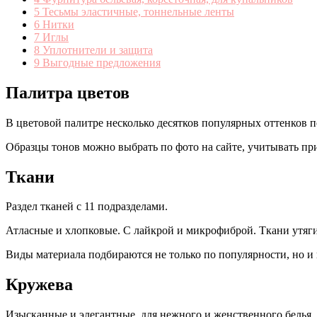
5
Тесьмы эластичные, тоннельные ленты
6
Нитки
7
Иглы
8
Уплотнители и защита
9
Выгодные предложения
Палитра цветов
В цветовой палитре несколько десятков популярных оттенков 
Образцы тонов можно выбрать по фото на сайте, учитывать при
Ткани
Раздел тканей с 11 подразделами.
Атласные и хлопковые. С лайкрой и микрофиброй. Ткани утяг
Виды материала подбираются не только по популярности, но и 
Кружева
Изысканные и элегантные, для нежного и женственного белья, 