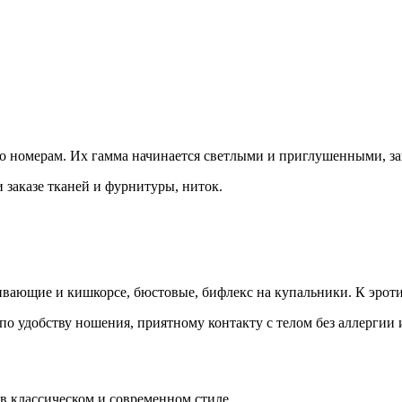
по номерам. Их гамма начинается светлыми и приглушенными, з
 заказе тканей и фурнитуры, ниток.
ивающие и кишкорсе, бюстовые, бифлекс на купальники. К эрот
по удобству ношения, приятному контакту с телом без аллергии 
в классическом и современном стиле.