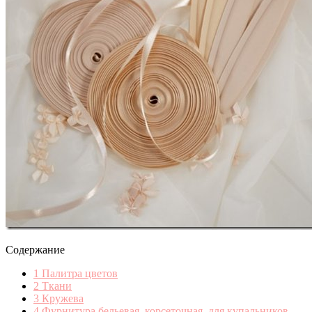
Содержание
1
Палитра цветов
2
Ткани
3
Кружева
4
Фурнитура бельевая, корсеточная, для купальников