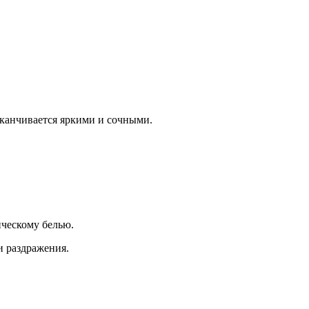
аканчивается яркими и сочными.
ическому белью.
и раздражения.