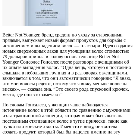
Better Not Younger, бренд средств по уходу за стареющими
прядями, выпускает новый формат продуктов для борьбы с
истончением и выпадением волос — пластыри. Идея создания
новых сверхмощных лаков для утолщения волос стоимостью
79 долларов пришла в голову основательнице Better Not
Younger Сонсолес Гонсалес после разговора с женщинами об
их опыте выпадения волос. “Одна вещь, которую я постоянно
слышала в небольших группах и в разговорах с женщинами,
заключается в том, что они автоматически говорили: ”Я знаю,
что мои волосы редеют, потому что я вижу меньше волос на
висках», — сказала она. “Это своего рода спусковой крючок,
место, где они это замечают”.
По словам Гонсалеса, у женщин чаще наблюдается
истончение волос в этой области по сравнению с мужчинами
из-за тракционной алопеции, которая может быть вызвана
постоянным стягиванием волос в тугие прически, такие как
пучки или конские хвосты. Имея это в виду, она хотела
создать продукт, который был бы нацелен именно на эту