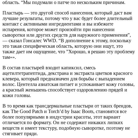
область. “Мы подумали о патче по нескольким причинам.
Пластырь — это другой способ нанесения, который даст вам
лучшие результаты, потому что у вас будет более длительный
контакт с активными ингредиентами и вы избежите
испарения, которое может произойти при нанесении
сыворотки или других средств для наружного применения”,
— сказал Гонсалес WWD. “В дополнение к этому, поскольку
это такая специфическая область, которую они ищут, это
также дает им ощущение, что ”Хорошо, я решаю эту проблему
там»».
В состав пластырей входит капиксил, смесь
ацетилтетрапептида, декстрана и экстракта цветков красного
клевера, который предназначен для борьбы с выпадением
волос. Центелла азиатская питает и успокаивает кожу головы,
а красный женьшень способствует оздоровлению прядей и
кожи головы.
В то время как трансдермальные пластыри от таких брендов,
как The Good Patch и Torch’d by Isaac Boots, становятся все
более популярными в индустрии красоты, этот вариант
отличается по формату. Он не содержит никаких липких
веществ и имеет текстуру, подобную сыворотке, поэтому не
стягивает пряди.