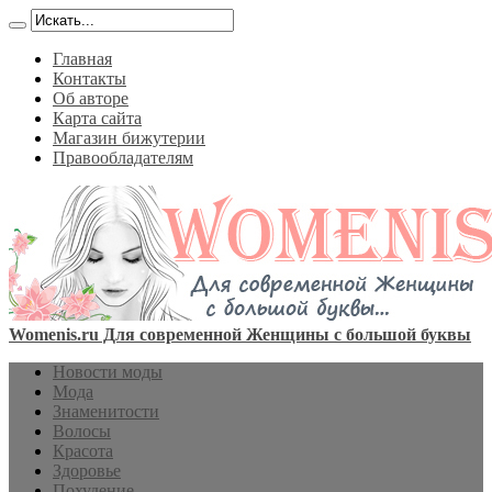
Главная
Контакты
Об авторе
Карта сайта
Магазин бижутерии
Правообладателям
Womenis.ru Для современной Женщины с большой буквы
Новости моды
Мода
Знаменитости
Волосы
Красота
Здоровье
Похудение