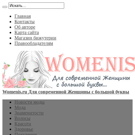
Главная
Контакты
Об авторе
Карта сайта
Магазин бижутерии
Правообладателям
Womenis.ru Для современной Женщины с большой буквы
Новости моды
Мода
Знаменитости
Волосы
Красота
Здоровье
Похудение