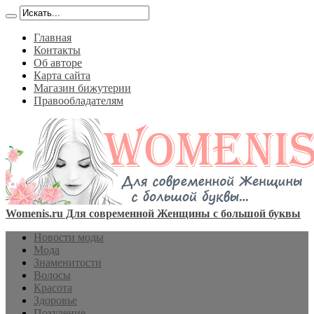
Главная
Контакты
Об авторе
Карта сайта
Магазин бижутерии
Правообладателям
Womenis.ru Для современной Женщины с большой буквы
Новости моды
Мода
Знаменитости
Волосы
Красота
Здоровье
Похудение