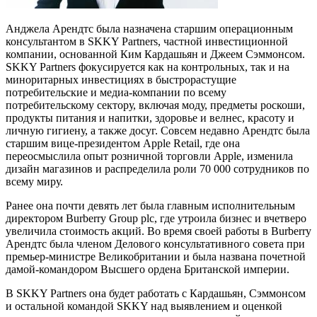
Анджела Арендтс была назначена старшим операционным
консультантом в SKKY Partners, частной инвестиционной
компании, основанной Ким Кардашьян и Джеем Сэммонсом.
SKKY Partners фокусируется как на контрольных, так и на
миноритарных инвестициях в быстрорастущие
потребительские и медиа-компании по всему
потребительскому сектору, включая моду, предметы роскоши,
продукты питания и напитки, здоровье и велнес, красоту и
личную гигиену, а также досуг. Совсем недавно Арендтс была
старшим вице-президентом Apple Retail, где она
переосмыслила опыт розничной торговли Apple, изменила
дизайн магазинов и распределила роли 70 000 сотрудников по
всему миру.
Ранее она почти девять лет была главным исполнительным
директором Burberry Group plc, где утроила бизнес и вчетверо
увеличила стоимость акций. Во время своей работы в Burberry
Арендтс была членом Делового консультативного совета при
премьер-министре Великобритании и была названа почетной
дамой-командором Высшего ордена Британской империи.
В SKKY Partners она будет работать с Кардашьян, Сэммонсом
и остальной командой SKKY над выявлением и оценкой