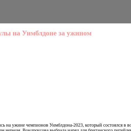
улы на Уимблдоне за ужином
сь на ужине чемпионов Уимблдона-2023, который состоялся в в
м черном. Вондроусова выбрала наряд для британского ритейлера