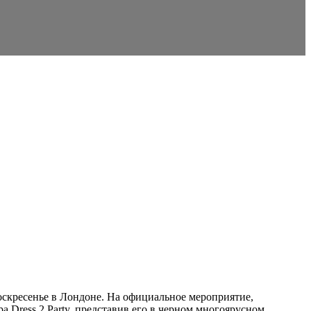
оскресенье в Лондоне. На официальное мероприятие,
 Dress 2 Party, представив его в черном многоярусном