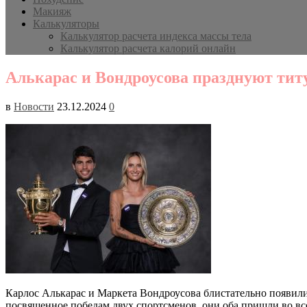
Макияж
Калькуляторы
Калькулятор расчета индекса массы тела
Калькулятор расчета калорий онлайн
Алькарас и Вондроусова празднуют тит
в
Новости
23.12.2024
0
Карлос Алькарас и Маркета Вондроусова блистательно появили
посвященное победам двух спортсменов, они оба пришли во все