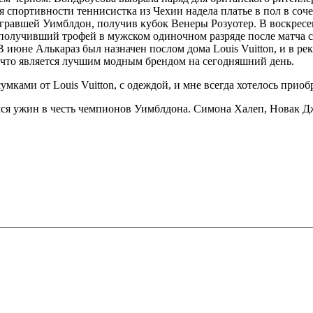
 спортивности теннисистка из Чехии надела платье в пол в соче
гравшей Уимблдон, получив кубок Венеры Розуотер. В воскресен
 получивший трофей в мужском одиночном разряде после матча с
В июне Алькараз был назначен послом дома Louis Vuitton, и в ре
м, что является лучшим модным брендом на сегодняшний день.
мками от Louis Vuitton, с одеждой, и мне всегда хотелось приоб
ялся ужин в честь чемпионов Уимблдона. Симона Халеп, Новак 