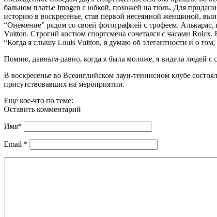
бальном платье Imogen с юбкой, похожей на тюль. Для придания
историю в воскресенье, став первой несеянной женщиной, выи
“Онемение” рядом со своей фотографией с трофеем. Алькарас,
Vuitton. Строгий костюм спортсмена сочетался с часами Rolex. 
“Когда я слышу Louis Vuitton, я думаю об элегантности и о то
Помню, давным-давно, когда я была моложе, я видела людей с су
В воскресенье во Всеанглийском лаун-теннисном клубе состо
присутствовавших на мероприятии.
Еще кое-что по теме:
Оставить комментарий
Имя
*
Email
*