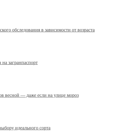
кого обследования в зависимости от возраста
 на загранпаспорт
сов весной — даже если на улице мороз
выбору идеального сорта