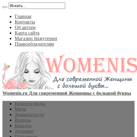
Главная
Контакты
Об авторе
Карта сайта
Магазин бижутерии
Правообладателям
Womenis.ru Для современной Женщины с большой буквы
Новости моды
Мода
Знаменитости
Волосы
Красота
Здоровье
Похудение