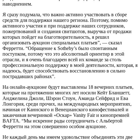
наводнением.
Я сразу подумала, что важно активно участвовать в сборе
средств для поддержки нашего региона. Поэтому, помимо
активного участия и при поддержке наших сотрудников,
пожертвований и создания свитшотов, выручка от продажи
которых пойдет на благотворительность, я решил
организовать аукцион специальных платьев”, — сказал
Ферретти. “Обращение к Sotheby’s было спонтанным
поступком, потому что это абсолютный ориентир в этой
отрасли, и я очень благодарен всей их команде за столь
профессиональную поддержку в моей деятельности, которая, я
надеюсь, будет способствовать восстановлению в сильно
пострадавших районах”.
На онлайн-аукционе будут выставлены 18 вечерних платьев,
которые на протяжении многих лет носили Кейт Бланшетт,
Анджелина Джоли, Шэрон Стоун, Аманда Сейфрид и Ева
Лонгория, среди прочих, на международных мероприятиях,
начиная от Каннского и Венецианского кинофестивалей и
заканчивая вечеринкой «Оскар» Vanity Fair и кинопремией
BAFTA. “Мы искренне рады сотрудничать с Альбертой
Ферретти на этом совершенно особом аукционе.
Не каждый день мы имеем удовольствие объединять эти две