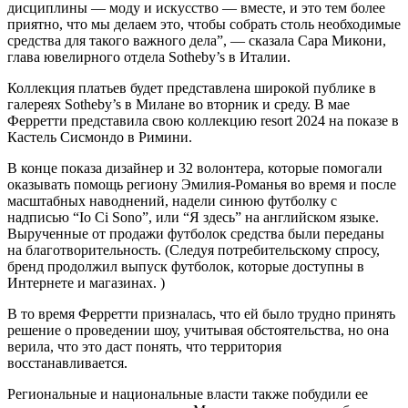
дисциплины — моду и искусство — вместе, и это тем более
приятно, что мы делаем это, чтобы собрать столь необходимые
средства для такого важного дела”, — сказала Сара Микони,
глава ювелирного отдела Sotheby’s в Италии.
Коллекция платьев будет представлена широкой публике в
галереях Sotheby’s в Милане во вторник и среду. В мае
Ферретти представила свою коллекцию resort 2024 на показе в
Кастель Сисмондо в Римини.
В конце показа дизайнер и 32 волонтера, которые помогали
оказывать помощь региону Эмилия-Романья во время и после
масштабных наводнений, надели синюю футболку с
надписью “Io Ci Sono”, или “Я здесь” на английском языке.
Вырученные от продажи футболок средства были переданы
на благотворительность. (Следуя потребительскому спросу,
бренд продолжил выпуск футболок, которые доступны в
Интернете и магазинах. )
В то время Ферретти призналась, что ей было трудно принять
решение о проведении шоу, учитывая обстоятельства, но она
верила, что это даст понять, что территория
восстанавливается.
Региональные и национальные власти также побудили ее