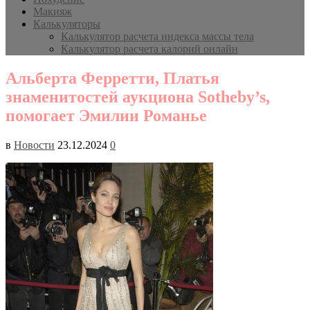
Макияж
Калькуляторы
Калькулятор расчета индекса массы тела
Калькулятор расчета калорий онлайн
Альберта Ферретти, Платья
знаменитостей аукциона Sotheby’s,
помогает Эмилии Романье
в
Новости
23.12.2024
0