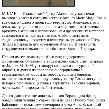
МИЛАН — Итальянский бренд Alanui выпускает очки
высокого класса в сотрудничестве с Jacques Marie Mage. Как и
все очки нишевого производителя из Лос-Анджелеса, эти
очки, выпущенные ограниченным тиражом, изготовлены
вручную в Японии с использованием драгоценных металлов,
самоцветов и западных мотивов, чтобы отдать дань
традиционному искусству и культуре американского Юго-
Запада и передать дух кочевников Алануи. В частности,
сотрудничество включает в себя стили Zuma и Topanga.
Первая имеет скульптурный силуэт, подчеркнутый
фирменными булавками в виде наконечников стрел спереди
от Jacques Marie Mage с инкрустациями из натуральной
бирюзы, и дужки из проволочной сердцевины с
геометрическим узором из серебра, золота и бирюзы,
выполненным по индивидуальному заказу. Рамка доступна в
четырех различных цветовых вариантах, включая черный,
черепаховый и прозрачный оттенки.
Для создания солнцезащитных очков Topanga два бренда
объединили усилия с художником из Кева Пуэбло Франсиско
Байлоном, основателем ювелирного дома Anasazi, который
создал замысловатое украшение для храма, украшенное