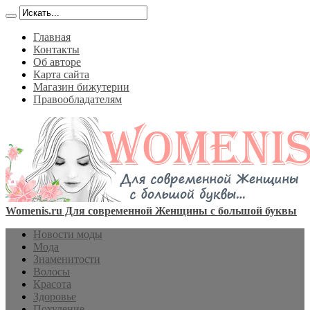
Главная
Контакты
Об авторе
Карта сайта
Магазин бижутерии
Правообладателям
Womenis.ru Для современной Женщины с большой буквы
Новости моды
Мода
Знаменитости
Волосы
Красота
Здоровье
Похудение