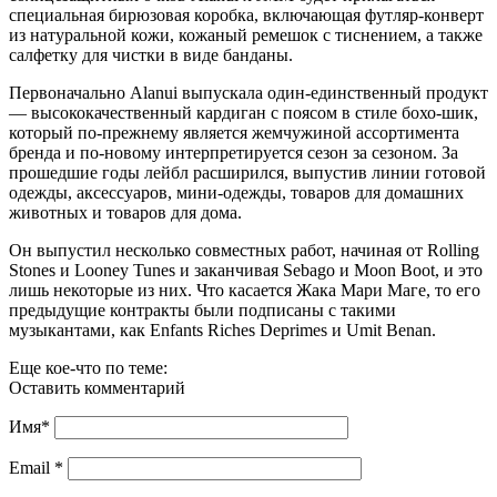
специальная бирюзовая коробка, включающая футляр-конверт
из натуральной кожи, кожаный ремешок с тиснением, а также
салфетку для чистки в виде банданы.
Первоначально Alanui выпускала один-единственный продукт
— высококачественный кардиган с поясом в стиле бохо-шик,
который по-прежнему является жемчужиной ассортимента
бренда и по-новому интерпретируется сезон за сезоном. За
прошедшие годы лейбл расширился, выпустив линии готовой
одежды, аксессуаров, мини-одежды, товаров для домашних
животных и товаров для дома.
Он выпустил несколько совместных работ, начиная от Rolling
Stones и Looney Tunes и заканчивая Sebago и Moon Boot, и это
лишь некоторые из них. Что касается Жака Мари Маге, то его
предыдущие контракты были подписаны с такими
музыкантами, как Enfants Riches Deprimes и Umit Benan.
Еще кое-что по теме:
Оставить комментарий
Имя
*
Email
*