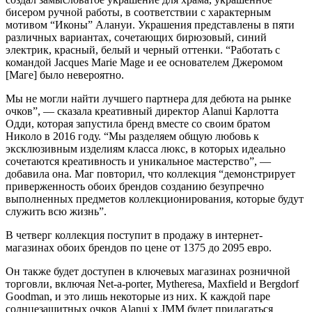
бисером ручной работы, в соответствии с характерным
мотивом “Иконы” Алануи. Украшения представлены в пяти
различных вариантах, сочетающих бирюзовый, синий
электрик, красный, белый и черный оттенки. “Работать с
командой Jacques Marie Mage и ее основателем Джеромом
[Маге] было невероятно.
Мы не могли найти лучшего партнера для дебюта на рынке
очков”, — сказала креативный директор Alanui Карлотта
Одди, которая запустила бренд вместе со своим братом
Николо в 2016 году. “Мы разделяем общую любовь к
эксклюзивным изделиям класса люкс, в которых идеально
сочетаются креативность и уникальное мастерство”, —
добавила она. Маг повторил, что коллекция “демонстрирует
приверженность обоих брендов созданию безупречно
выполненных предметов коллекционирования, которые будут
служить всю жизнь”.
В четверг коллекция поступит в продажу в интернет-
магазинах обоих брендов по цене от 1375 до 2095 евро.
Он также будет доступен в ключевых магазинах розничной
торговли, включая Net-a-porter, Mytheresa, Maxfield и Bergdorf
Goodman, и это лишь некоторые из них. К каждой паре
солнцезащитных очков Alanui x JMM будет прилагаться