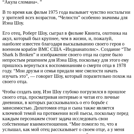
“Акула сломана». ”
В то время как фильм 1975 года вызывает чувство ностальгии
у зрителей всех возрастов, “Челюсти” особенно значимы для
Иэна Шоу.
Его отец, Роберт Шоу, сыграл в фильме Квинта, охотника на
акул, который был крупнее, чем в жизни, и, пожалуй,
наиболее известен благодаря высказыванию своего героя о
военном корабле ВМС США «Индианаполис». Создание “The
Shark Is Broken” и изображение своего отца на сцене было
непростым решением для Иэна Шоу, поскольку для этого ему
пришлось вернуться к воспоминаниям о смерти отца в 1978
году. “Мои друзья и семья придали мне смелости начать
изучать это”, — говорит Шоу, который поразительно похож на
своего отца.
Чтобы создать шоу, Иэн Шоу глубоко погрузился в прошлое
своего отца, просматривая интервью и читая его личные
дневники, в которых рассказывалось о его борьбе с
зависимостью. Дихотомия отца и сына также является
ключевой темой на протяжении всей пьесы, поскольку перед
каждым персонажем стоит задача исследовать свои
собственные взаимоотношения. “Мне помогло то, что я
услышал, как мой отец рассказывает о своем отце, а у меня