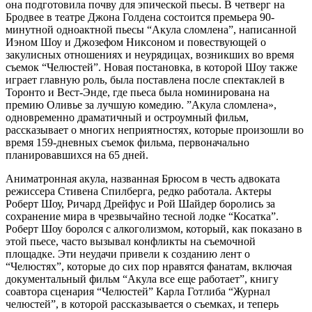
она подготовила почву для эпической пьесы. В четверг на
Бродвее в театре Джона Голдена состоится премьера 90-
минутной одноактной пьесы “Акула сломлена”, написанной
Иэном Шоу и Джозефом Никсоном и повествующей о
закулисных отношениях и неурядицах, возникших во время
съемок “Челюстей”. Новая постановка, в которой Шоу также
играет главную роль, была поставлена после спектаклей в
Торонто и Вест-Энде, где пьеса была номинирована на
премию Оливье за лучшую комедию. ”Акула сломлена»,
одновременно драматичный и остроумный фильм,
рассказывает о многих неприятностях, которые произошли во
время 159-дневных съемок фильма, первоначально
планировавшихся на 65 дней.
Аниматронная акула, названная Брюсом в честь адвоката
режиссера Стивена Спилберга, редко работала. Актеры
Роберт Шоу, Ричард Дрейфус и Рой Шайдер боролись за
сохранение мира в чрезвычайно тесной лодке “Косатка”.
Роберт Шоу боролся с алкоголизмом, который, как показано в
этой пьесе, часто вызывал конфликты на съемочной
площадке. Эти неудачи привели к созданию лент о
“Челюстях”, которые до сих пор нравятся фанатам, включая
документальный фильм “Акула все еще работает”, книгу
соавтора сценария “Челюстей” Карла Готлиба “Журнал
челюстей”, в которой рассказывается о съемках, и теперь