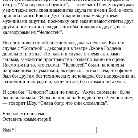
театра. “Мы играли в боулинг”, — отмечает Шоу. За кулисами
у них также есть своя знаменитая акула по имени Боб, в честь
оригинального Брюса. Дух товарищества между тремя
мужчинами ощутим, поскольку они заканчивают ответы друг
друга и постоянно находят способы подколоть друг друга
каламбурами из “Челюстей”.
Но постановка новой постановки далась нелегко. Как и в
случае с “Косаткой”, декорации в театре Джона Голдена
довольно плотные. Но, как и в случае с тремя актерами
фильма, замкнутое пространство создает химию на сцене.
Несмотря на то, что съемки “Челюстей” были наполнены
напряжением и суматохой, актеры согласны с тем, что фильм
был бы другим без технических неполадок, без напряжения на
съемочной площадке и, конечно же, без сломанной акулы.
И если бы “Челюсти” шли по плану, “Акула сломлена” была
бы невозможна. “Я бы не попал на Бродвей без «Челюстей»»,
— говорит Шоу. “Слава богу, что они сломались”.
Еще кое-что по теме:
Оставить комментарий
Имя
*