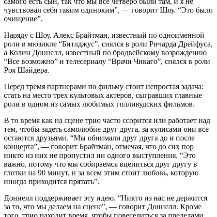
самого есть сын, так что мы все четверо были там, и я не
чувствовал себя таким одиноким”, — говорит Шоу. “Это было
очищение”.
Наряду с Шоу, Алекс Брайтман, известный по одноименной
роли в мюзикле “Битлджус”, снялся в роли Ричарда Дрейфуса,
а Колин Доннелл, известный по бродвейскому возрождению
“Все возможно” и телесериалу “Врачи Чикаго”, снялся в роли
Роя Шайдера.
Перед тремя партнерами по фильму стоит непростая задача:
стать на место трех культовых актеров, сыгравших главные
роли в одном из самых любимых голливудских фильмов.
В то время как на сцене трио часто ссорится или работает над
тем, чтобы задеть самолюбие друг друга, за кулисами они все
остаются друзьями. “Мы обнимали друг друга до и после
концерта”, — говорит Брайтман, отмечая, что до сих пор
никто из них не пропустил ни одного выступления. “Это
важно, потому что мы собираемся вцепиться друг другу в
глотки на 90 минут, и за всем этим стоит любовь, которую
иногда приходится прятать”.
Доннелл поддерживает эту идею. “Никто из нас не держится
за то, что мы делаем на сцене”, — говорит Доннелл. Кроме
того, трио находит время, чтобы повеселиться за пределами