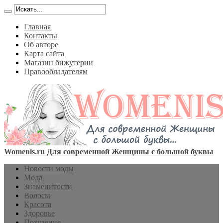
Главная
Контакты
Об авторе
Карта сайта
Магазин бижутерии
Правообладателям
Womenis.ru Для современной Женщины с большой буквы
Новости моды
Мода
Знаменитости
Волосы
Красота
Здоровье
Похудение