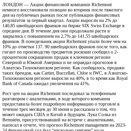
ЛОНДОН — Акции финансовой компании Richemont
немного восстановили позиции во вторник после тяжелого
дня на публичных рынках после публикации финансовых
результатов за первый квартал. Акции выросли на 2% до
140,85 швейцарских франков на бирже SIX Swiss Exchange в
середине дня. В течение дня они продолжали расти и
закрылись с повышением на 2,7% до 141,55 швейцарских
франков. В понедельник акции Richemont упали более чем на
10% до отметки 137. 90 швейцарских франков после того, как
гигант по производству предметов роскоши сообщил о 2-
процентном сокращении продаж в ключевом регионе
Северной и Южной Америки и не оправдал прогнозов в
Азиатско-Тихоокеанском регионе. Как сообщалось, продажи
таких брендов, как Cartier, Buccellati, Chloe и IWC, в Азиатско-
Тихоокеанском регионе выросли на 40%, в то время как Royal
Bank of Canada ожидал увеличения на 41%.
Рост цен на акции Richemont последовал за телефонным
разговором с аналитиками, в ходе которого компания
предоставила более подробную информацию о торговле в
течение трех месяцев до 30 июня и рассказала о том, что
может ожидать США и Китай в будущем. Лука Солка из
Bernstein, присутствовавший на встрече с аналитиками,
написал в отчете, что прогноз Richemont management на 2023-
24 финансовый год был “несколько смягчен” из-за