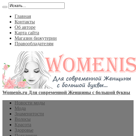
Главная
Контакты
Об авторе
Карта сайта
Магазин бижутерии
Правообладателям
Womenis.ru Для современной Женщины с большой буквы
Новости моды
Мода
Знаменитости
Волосы
Красота
Здоровье
Похудение