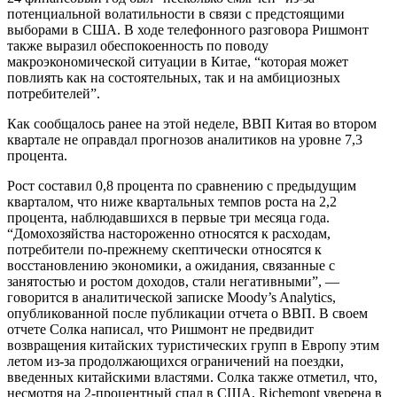
потенциальной волатильности в связи с предстоящими
выборами в США. В ходе телефонного разговора Ришмонт
также выразил обеспокоенность по поводу
макроэкономической ситуации в Китае, “которая может
повлиять как на состоятельных, так и на амбициозных
потребителей”.
Как сообщалось ранее на этой неделе, ВВП Китая во втором
квартале не оправдал прогнозов аналитиков на уровне 7,3
процента.
Рост составил 0,8 процента по сравнению с предыдущим
кварталом, что ниже квартальных темпов роста на 2,2
процента, наблюдавшихся в первые три месяца года.
“Домохозяйства настороженно относятся к расходам,
потребители по-прежнему скептически относятся к
восстановлению экономики, а ожидания, связанные с
занятостью и ростом доходов, стали негативными”, —
говорится в аналитической записке Moody’s Analytics,
опубликованной после публикации отчета о ВВП. В своем
отчете Солка написал, что Ришмонт не предвидит
возвращения китайских туристических групп в Европу этим
летом из-за продолжающихся ограничений на поездки,
введенных китайскими властями. Солка также отметил, что,
несмотря на 2-процентный спад в США, Richemont уверена в