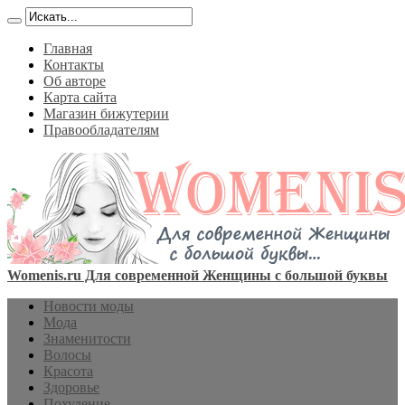
Главная
Контакты
Об авторе
Карта сайта
Магазин бижутерии
Правообладателям
Womenis.ru Для современной Женщины с большой буквы
Новости моды
Мода
Знаменитости
Волосы
Красота
Здоровье
Похудение