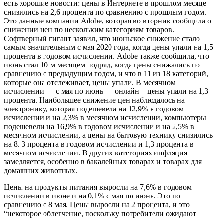
есть хорошие новости: цены в Интернете в прошлом месяце
снизились на 2,6 процента по сравнению с прошлым годом.
Это данные компании Adobe, которая во вторник сообщила о
снижении цен по нескольким категориям товаров.
Софтверный гигант заявил, что июньское снижение стало
самым значительным с мая 2020 года, когда цены упали на 1,5
процента в годовом исчислении. Adobe также сообщила, что
июнь стал 10-м месяцем подряд, когда цены снижались по
сравнению с предыдущим годом, и что в 11 из 18 категорий,
которые она отслеживает, цены упали. В месячном
исчислении — с мая по июнь — онлайн—цены упали на 1,3
процента. Наибольшее снижение цен наблюдалось на
электронику, которая подешевела на 12,9% в годовом
исчислении и на 2,3% в месячном исчислении, компьютеры
подешевели на 16,9% в годовом исчислении и на 2,5% в
месячном исчислении, а цены на бытовую технику снизились
на 8. 3 процента в годовом исчислении и 1,3 процента в
месячном исчислении. В других категориях инфляция
замедляется, особенно в бакалейных товарах и товарах для
домашних животных.
Цены на продукты питания выросли на 7,6% в годовом
исчислении в июне и на 0,1% с мая по июнь. Это по
сравнению с 8 мая. Цены выросли на 2 процента, и это
“некоторое облегчение, поскольку потребители ожидают