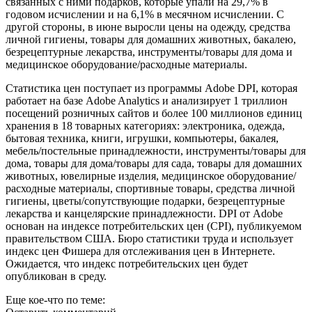
связанных с ними подарков, которые упали на 29,7% в
годовом исчислении и на 6,1% в месячном исчислении. С
другой стороны, в июне выросли цены на одежду, средства
личной гигиены, товары для домашних животных, бакалею,
безрецептурные лекарства, инструменты/товары для дома и
медицинское оборудование/расходные материалы.
Статистика цен поступает из программы Adobe DPI, которая
работает на базе Adobe Analytics и анализирует 1 триллион
посещений розничных сайтов и более 100 миллионов единиц
хранения в 18 товарных категориях: электроника, одежда,
бытовая техника, книги, игрушки, компьютеры, бакалея,
мебель/постельные принадлежности, инструменты/товары для
дома, товары для дома/товары для сада, товары для домашних
животных, ювелирные изделия, медицинское оборудование/
расходные материалы, спортивные товары, средства личной
гигиены, цветы/сопутствующие подарки, безрецептурные
лекарства и канцелярские принадлежности. DPI от Adobe
основан на индексе потребительских цен (CPI), публикуемом
правительством США. Бюро статистики труда и использует
индекс цен Фишера для отслеживания цен в Интернете.
Ожидается, что индекс потребительских цен будет
опубликован в среду.
Еще кое-что по теме: