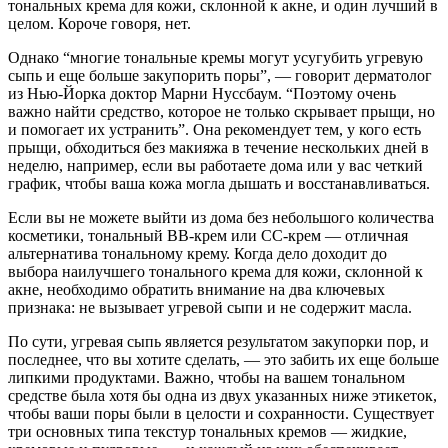
тональных крема для кожи, склонной к акне, и один лучший в
целом. Короче говоря, нет.
Однако “многие тональные кремы могут усугубить угревую
сыпь и еще больше закупорить поры”, — говорит дерматолог
из Нью-Йорка доктор Марни Нуссбаум. “Поэтому очень
важно найти средство, которое не только скрывает прыщи, но
и помогает их устранить”. Она рекомендует тем, у кого есть
прыщи, обходиться без макияжа в течение нескольких дней в
неделю, например, если вы работаете дома или у вас четкий
график, чтобы ваша кожа могла дышать и восстанавливаться.
Если вы не можете выйти из дома без небольшого количества
косметики, тональный ВВ-крем или СС-крем — отличная
альтернатива тональному крему. Когда дело доходит до
выбора наилучшего тонального крема для кожи, склонной к
акне, необходимо обратить внимание на два ключевых
признака: не вызывает угревой сыпи и не содержит масла.
По сути, угревая сыпь является результатом закупорки пор, и
последнее, что вы хотите сделать, — это забить их еще больше
липкими продуктами. Важно, чтобы на вашем тональном
средстве была хотя бы одна из двух указанных ниже этикеток,
чтобы ваши поры были в целости и сохранности. Существует
три основных типа текстур тональных кремов — жидкие,