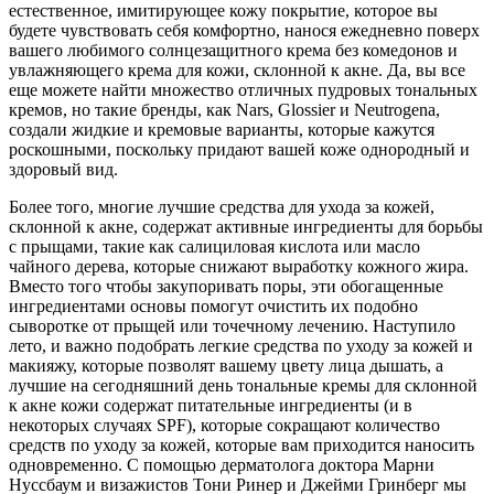
естественное, имитирующее кожу покрытие, которое вы
будете чувствовать себя комфортно, нанося ежедневно поверх
вашего любимого солнцезащитного крема без комедонов и
увлажняющего крема для кожи, склонной к акне. Да, вы все
еще можете найти множество отличных пудровых тональных
кремов, но такие бренды, как Nars, Glossier и Neutrogena,
создали жидкие и кремовые варианты, которые кажутся
роскошными, поскольку придают вашей коже однородный и
здоровый вид.
Более того, многие лучшие средства для ухода за кожей,
склонной к акне, содержат активные ингредиенты для борьбы
с прыщами, такие как салициловая кислота или масло
чайного дерева, которые снижают выработку кожного жира.
Вместо того чтобы закупоривать поры, эти обогащенные
ингредиентами основы помогут очистить их подобно
сыворотке от прыщей или точечному лечению. Наступило
лето, и важно подобрать легкие средства по уходу за кожей и
макияжу, которые позволят вашему цвету лица дышать, а
лучшие на сегодняшний день тональные кремы для склонной
к акне кожи содержат питательные ингредиенты (и в
некоторых случаях SPF), которые сокращают количество
средств по уходу за кожей, которые вам приходится наносить
одновременно. С помощью дерматолога доктора Марни
Нуссбаум и визажистов Тони Ринер и Джейми Гринберг мы