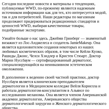
Сегодня последние новости и материалы о тенденциях,
публикуемые WWD, по-прежнему являются надежным
источником информации как для тех, кто интересуется модой,
так и для потребителей. Наши редакторы по магазинам
продолжают придерживаться редакционных стандартов и
ценностей WWD, выбирая качественные товары,
подобранные экспертами.
Узнайте больше о нас здесь. Джейми Гринберг — знаменитый
визажист из Лос-Анджелеса и создатель JamieMakeup. Она
является вдохновителем создания некоторых из наших
любимых косметических образов, в том числе Кейли Куоко,
Рашиды Джонс, Челси Хэндлер и Кристен Стюарт. Доктор
Марни Нуссбаум — сертифицированный дерматолог,
специализирующийся на неинвазивном эстетическом
омоложении.
В дополнение к ведению своей частной практики, доктор
Нуссбаум является клиническим преподавателем
дерматологии в Медицинском колледже Вейля Корнелла и
работала дерматологом-консультантом в Альянсе по
исследованию меланомы. Она является членом Американской
академии дерматологии, Американского общества
дерматологической хирургии и Женского дерматологического
общества.