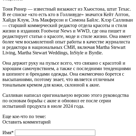
Тоня Ринер — известный визажист из Хьюстона, штат Техас.
В ее списке «кто есть кто в Голливуде» значатся Кейт Аптон,
Хайди Клум, Эль Макферсон и Симона Байлс. Клэр Салливан
— старший коммерческий редактор отдела красоты и стиля
жизни в изданиях Footwear News и WWD, где она пишет и
редактирует статьи о красоте, моде и стиле жизни. Она имеет
более чем восьмилетний опыт работы в качестве журналиста
и редактора в национальных СМИ, включая Martha Stewart
Living, Martha Stewart Weddings, InStyle и Byrdie.
Она держит руку на пульсе всего, что связано с красотой и
хорошим самочувствием, а также с последними тенденциями
в шопинге и брендами одежды. Она ежемесячно борется с
высыпаниями, поэтому знает, что является отличным
тональным кремом для кожи, склонной к акне.
Салливан написал оригинальную версию этого руководства
по основам борьбы с акне и обновил ее после серии
испытаний продукта в июле 2024 года.
Еще кое-что по теме:
Оставить комментарий
Имя
*