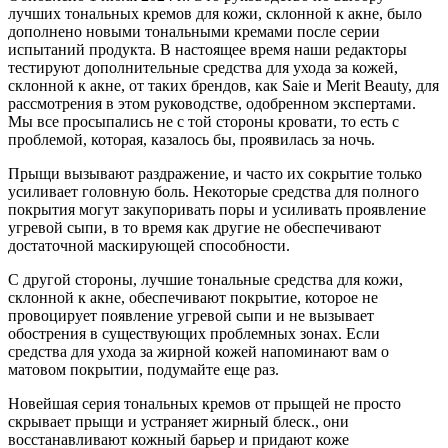
лучших тональных кремов для кожи, склонной к акне, было
дополнено новыми тональными кремами после серии
испытаний продукта. В настоящее время наши редакторы
тестируют дополнительные средства для ухода за кожей,
склонной к акне, от таких брендов, как Saie и Merit Beauty, для
рассмотрения в этом руководстве, одобренном экспертами.
Мы все просыпались не с той стороны кровати, то есть с
проблемой, которая, казалось бы, проявилась за ночь.
Прыщи вызывают раздражение, и часто их сокрытие только
усиливает головную боль. Некоторые средства для полного
покрытия могут закупоривать поры и усиливать проявление
угревой сыпи, в то время как другие не обеспечивают
достаточной маскирующей способности.
С другой стороны, лучшие тональные средства для кожи,
склонной к акне, обеспечивают покрытие, которое не
провоцирует появление угревой сыпи и не вызывает
обострения в существующих проблемных зонах. Если
средства для ухода за жирной кожей напоминают вам о
матовом покрытии, подумайте еще раз.
Новейшая серия тональных кремов от прыщей не просто
скрывает прыщи и устраняет жирный блеск., они
восстанавливают кожный барьер и придают коже