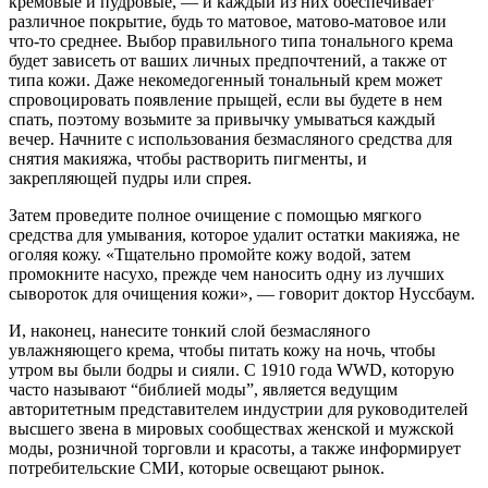
кремовые и пудровые, — и каждый из них обеспечивает
различное покрытие, будь то матовое, матово-матовое или
что-то среднее. Выбор правильного типа тонального крема
будет зависеть от ваших личных предпочтений, а также от
типа кожи. Даже некомедогенный тональный крем может
спровоцировать появление прыщей, если вы будете в нем
спать, поэтому возьмите за привычку умываться каждый
вечер. Начните с использования безмасляного средства для
снятия макияжа, чтобы растворить пигменты, и
закрепляющей пудры или спрея.
Затем проведите полное очищение с помощью мягкого
средства для умывания, которое удалит остатки макияжа, не
оголяя кожу. «Тщательно промойте кожу водой, затем
промокните насухо, прежде чем наносить одну из лучших
сывороток для очищения кожи», — говорит доктор Нуссбаум.
И, наконец, нанесите тонкий слой безмасляного
увлажняющего крема, чтобы питать кожу на ночь, чтобы
утром вы были бодры и сияли. С 1910 года WWD, которую
часто называют “библией моды”, является ведущим
авторитетным представителем индустрии для руководителей
высшего звена в мировых сообществах женской и мужской
моды, розничной торговли и красоты, а также информирует
потребительские СМИ, которые освещают рынок.