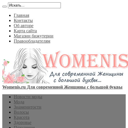
Главная
Контакты
Об авторе
Карта сайта
Магазин бижутерии
Правообладателям
Womenis.ru Для современной Женщины с большой буквы
Новости моды
Мода
Знаменитости
Волосы
Красота
Здоровье
Похудение